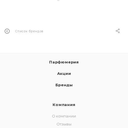
ей
а
Список брендов
Парфюмерия
Акции
Бренды
Компания
О компании
Отзывы