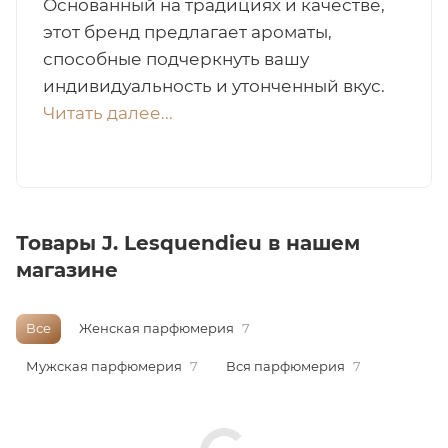
Основанный на традициях и качестве,
этот бренд предлагает ароматы,
итная
способные подчеркнуть вашу
индивидуальность и утонченный вкус.
 / Арабская
Читать далее...
Товары J. Lesquendieu в нашем
магазине
ый сертификат
Все
Женская парфюмерия
7
даж
Мужская парфюмерия
7
Вся парфюмерия
7