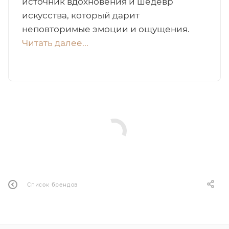
источник вдохновения и шедевр
искусства, который дарит
итная
неповторимые эмоции и ощущения.
Читать далее...
 / Арабская
ый сертификат
даж
Список брендов