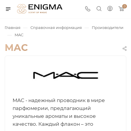
0
—
—
Главная
Справочная информация
Производители
—
MAC
MAC
юмерия
MAC - надежный проводник в мире
Service
парфюмерии, предлагающий
уникальные ароматы и высокое
ая / Нишевая
качество. Каждый флакон – это