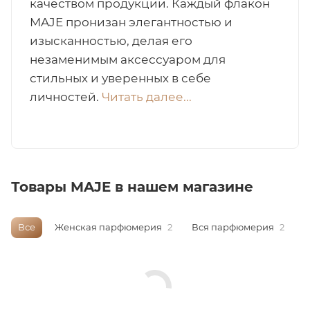
качеством продукции. Каждый флакон
MAJE пронизан элегантностью и
итная
изысканностью, делая его
незаменимым аксессуаром для
 / Арабская
стильных и уверенных в себе
личностей.
Читать далее...
Товары MAJE в нашем магазине
ый сертификат
Все
Женская парфюмерия
2
Вся парфюмерия
2
даж