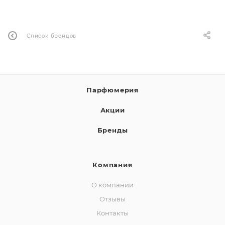
ей
Список брендов
Парфюмерия
Акции
Бренды
Компания
О компании
Отзывы
Контакты