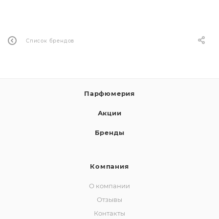
ей
Список брендов
Парфюмерия
Акции
Бренды
Компания
О компании
Отзывы
Контакты