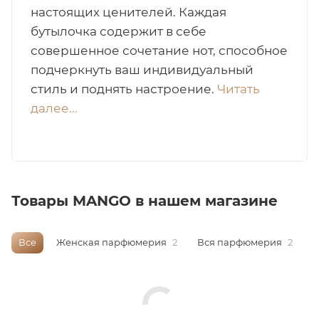
настоящих ценителей. Каждая
итная
бутылочка содержит в себе
совершенное сочетание нот, способное
подчеркнуть ваш индивидуальный
 / Арабская
стиль и поднять настроение.
Читать
далее...
Товары MANGO в нашем магазине
ый сертификат
Все
Женская парфюмерия
2
Вся парфюмерия
2
даж