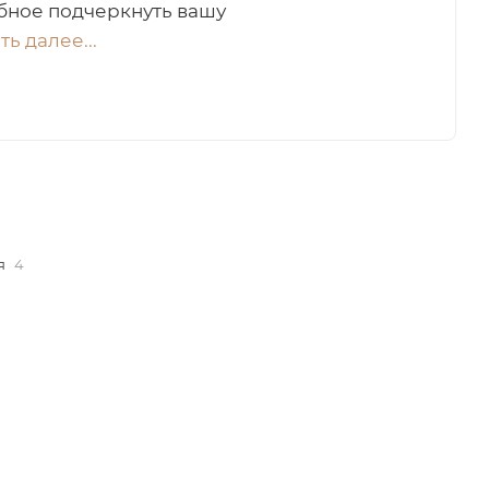
бное подчеркнуть вашу
ть далее...
я
4