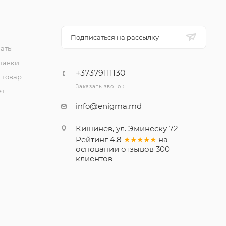
Подписаться на рассылку
латы
тавки
+37379111130
 товар
Заказать звонок
ет
info@enigma.md
Кишинев, ул. Эминеску 72
Рейтинг
4.8
★★★★★
на
основании
отзывов
300
клиентов