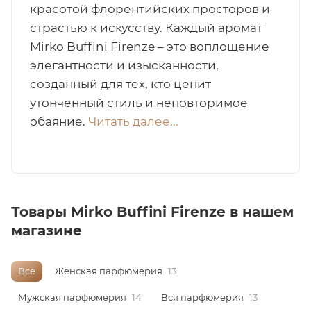
красотой флорентийских просторов и
итная
страстью к искусству. Каждый аромат
Mirko Buffini Firenze – это воплощение
элегантности и изысканности,
 / Арабская
созданный для тех, кто ценит
утонченный стиль и неповторимое
обаяние.
Читать далее...
ый сертификат
Товары Mirko Buffini Firenze в нашем
магазине
даж
Все
Женская парфюмерия
13
Мужская парфюмерия
14
Вся парфюмерия
13