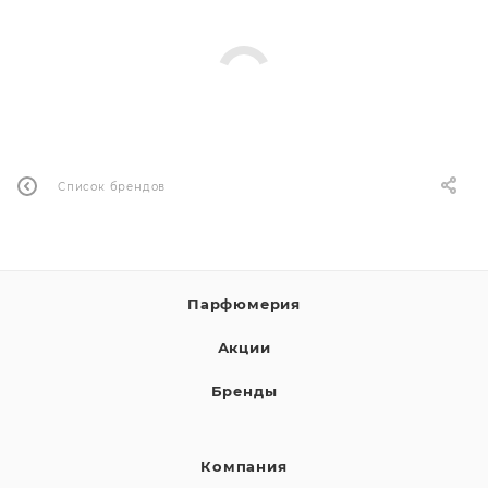
ей
а
Список брендов
Парфюмерия
Акции
Бренды
Компания