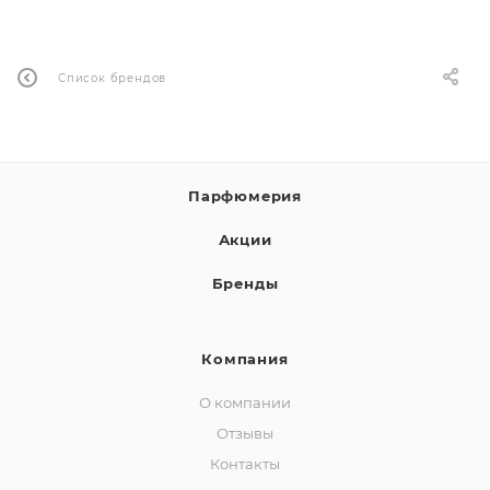
ей
Список брендов
а
Парфюмерия
Акции
Бренды
Компания
О компании
Отзывы
Контакты