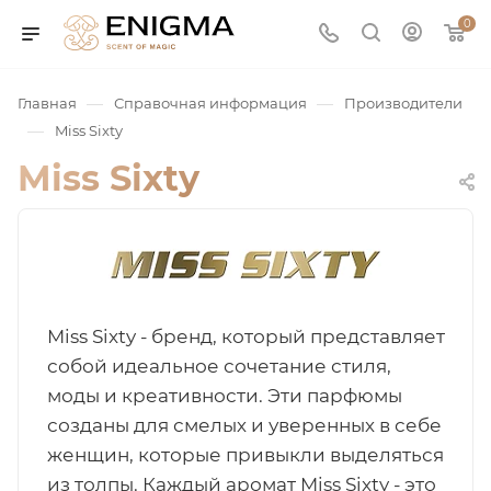
0
—
—
Главная
Справочная информация
Производители
—
Miss Sixty
Miss Sixty
юмерия
Miss Sixty - бренд, который представляет
собой идеальное сочетание стиля,
Service
моды и креативности. Эти парфюмы
созданы для смелых и уверенных в себе
женщин, которые привыкли выделяться
ая / Нишевая
из толпы. Каждый аромат Miss Sixty - это