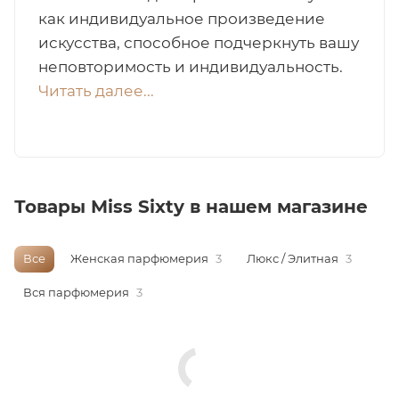
как индивидуальное произведение
итная
искусства, способное подчеркнуть вашу
неповторимость и индивидуальность.
 / Арабская
Читать далее...
Товары Miss Sixty в нашем магазине
Все
Женская парфюмерия
3
Люкс / Элитная
3
ый сертификат
Вся парфюмерия
3
даж