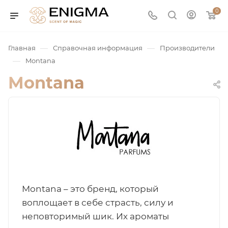
0
—
—
Главная
Справочная информация
Производители
—
Montana
Montana
юмерия
Service
Montana – это бренд, который
воплощает в себе страсть, силу и
ая / Нишевая
неповторимый шик. Их ароматы