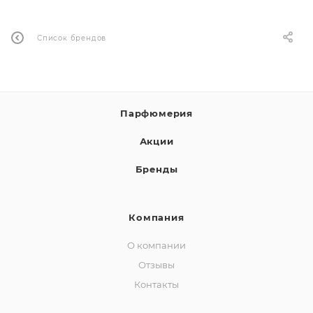
ей
Список брендов
а
Парфюмерия
Акции
Бренды
Компания
О компании
Отзывы
Контакты