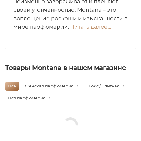
неизменно завораживают и пленяют
своей утонченностью. Montana – это
итная
воплощение роскоши и изысканности в
мире парфюмерии.
Читать далее...
 / Арабская
Товары Montana в нашем магазине
Все
Женская парфюмерия
3
Люкс / Элитная
3
ый сертификат
Вся парфюмерия
3
даж