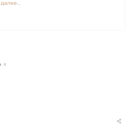
далее...
я
8