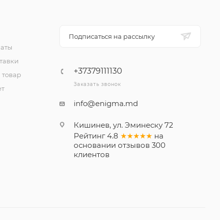
Подписаться на рассылку
латы
тавки
+37379111130
 товар
Заказать звонок
ет
info@enigma.md
Кишинев, ул. Эминеску 72
Рейтинг
4.8
★★★★★
на
основании
отзывов
300
клиентов