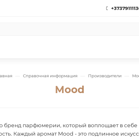
+3737911113
—
—
—
лавная
Справочная информация
Производители
Mo
Mood
то бренд парфюмерии, который воплощает в себе 
ость. Каждый аромат Mood - это подлинное искусст