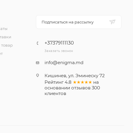
Подписаться на рассылку
латы
тавки
+37379111130
 товар
Заказать звонок
ет
info@enigma.md
Кишинев, ул. Эминеску 72
Рейтинг
4.8
★★★★★
на
основании
отзывов
300
клиентов