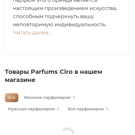
парфюм этого бренда является
настоящим произведением искусства,
итная
способным подчеркнуть вашу
неповторимую индивидуальность.
 / Арабская
Читать далее...
Товары Parfums Ciro в нашем
магазине
ый сертификат
Все
Женская парфюмерия
5
даж
Мужская парфюмерия
5
Вся парфюмерия
5