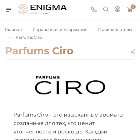
0
—
—
Главная
Справочная информация
Производители
—
Parfums Ciro
Parfums Ciro
юмерия
Service
Parfums Ciro – это изысканные ароматы,
созданные для тех, кто ценит
ая / Нишевая
утонченность и роскошь. Каждый