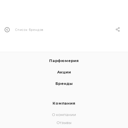
ей
Список брендов
Парфюмерия
Акции
Бренды
Компания
О компании
Отзывы