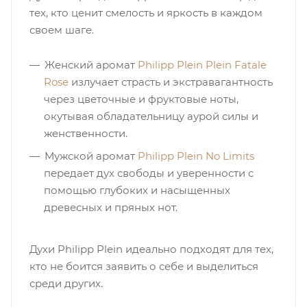
тех, кто ценит смелость и яркость в каждом
итная
своем шаге.
Женский аромат
Philipp Plein Plein Fatale
 / Арабская
Rose
излучает страсть и экстравагантность
через цветочные и фруктовые ноты,
окутывая обладательницу аурой силы и
женственности.
Мужской аромат
Philipp Plein No Limits
передает дух свободы и уверенности с
помощью глубоких и насыщенных
ый сертификат
древесных и пряных нот.
даж
Духи Philipp Plein идеально подходят для тех,
кто не боится заявить о себе и выделиться
среди других.