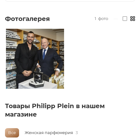
ей
Фотогалерея
1
фото
—
а
Товары Philipp Plein в нашем
магазине
Все
Женская парфюмерия
3