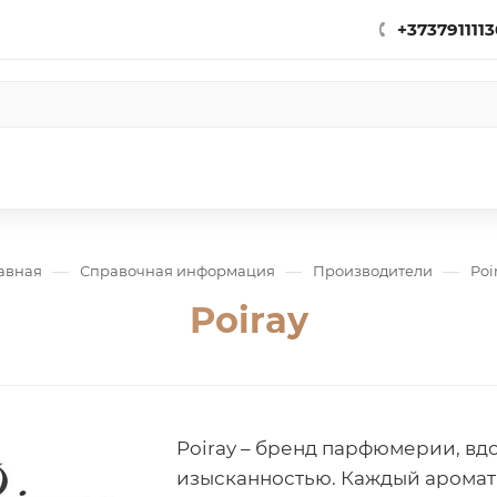
+3737911113
—
—
—
авная
Справочная информация
Производители
Poi
Poiray
Poiray – бренд парфюмерии, вд
изысканностью. Каждый аромат 