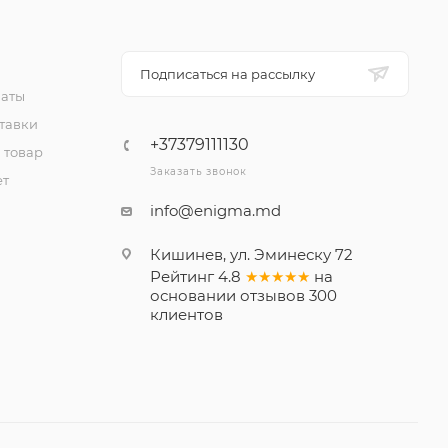
Подписаться на рассылку
латы
тавки
+37379111130
 товар
Заказать звонок
ет
info@enigma.md
Кишинев, ул. Эминеску 72
Рейтинг
4.8
★★★★★
на
основании
отзывов
300
клиентов