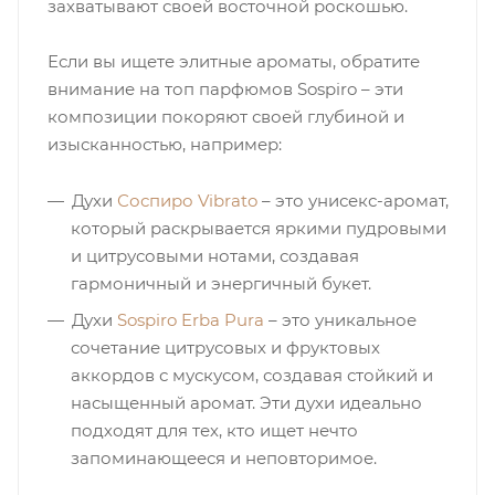
захватывают своей восточной роскошью.
итная
Если вы ищете элитные ароматы, обратите
внимание на топ парфюмов Sospiro – эти
 / Арабская
композиции покоряют своей глубиной и
изысканностью, например:
Духи
Соспиро Vibrato
– это унисекс-аромат,
который раскрывается яркими пудровыми
и цитрусовыми нотами, создавая
гармоничный и энергичный букет.
Духи
Sospiro Erba Pura
– это уникальное
ый сертификат
сочетание цитрусовых и фруктовых
аккордов с мускусом, создавая стойкий и
даж
насыщенный аромат. Эти духи идеально
подходят для тех, кто ищет нечто
запоминающееся и неповторимое.