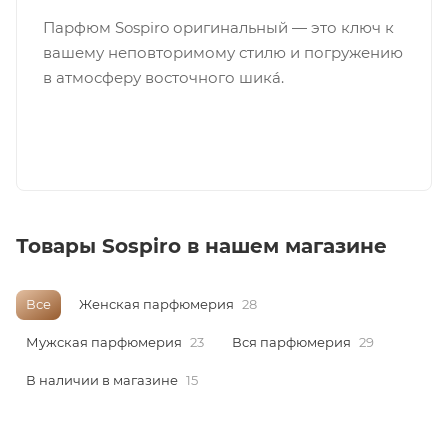
Парфюм Sospiro оригинальный — это ключ к
ей
вашему неповторимому стилю и погружению
в атмосферу восточного шикá.
а
Товары Sospiro в нашем магазине
Все
Женская парфюмерия
28
Мужская парфюмерия
23
Вся парфюмерия
29
В наличии в магазине
15