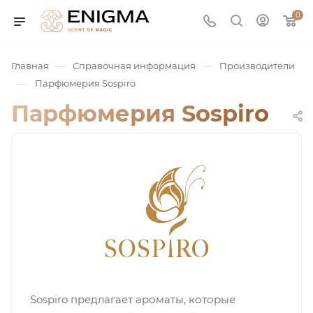
0
—
—
Главная
Справочная информация
Производители
—
Парфюмерия Sospiro
Парфюмерия Sospiro
юмерия
Service
ая / Нишевая
Sospiro предлагает ароматы, которые