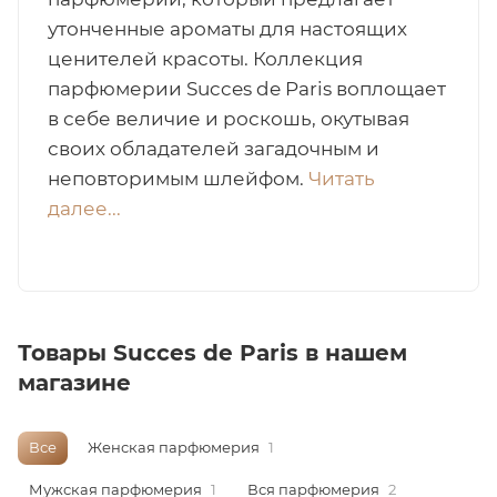
утонченные ароматы для настоящих
итная
ценителей красоты. Коллекция
парфюмерии Succes de Paris воплощает
 / Арабская
в себе величие и роскошь, окутывая
своих обладателей загадочным и
неповторимым шлейфом.
Читать
далее...
ый сертификат
Товары Succes de Paris в нашем
магазине
даж
Все
Женская парфюмерия
1
Мужская парфюмерия
1
Вся парфюмерия
2