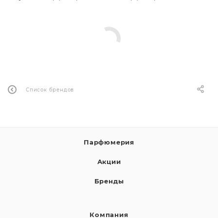
ей
Список брендов
Парфюмерия
Акции
Бренды
Компания