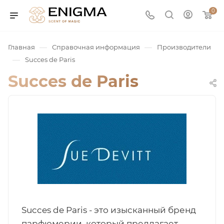
0
—
—
Главная
Справочная информация
Производители
—
Succes de Paris
Succes de Paris
юмерия
Service
ая / Нишевая
Succes de Paris - это изысканный бренд
парфюмерии, который предлагает