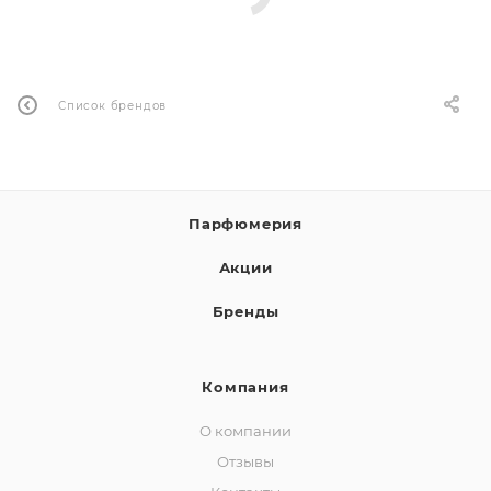
ей
а
Список брендов
Парфюмерия
Акции
Бренды
Компания
О компании
Отзывы