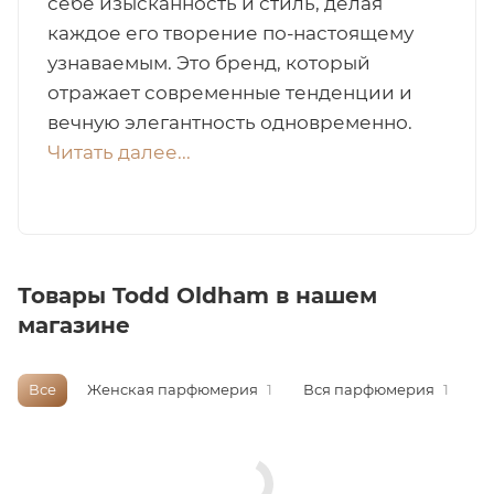
себе изысканность и стиль, делая
каждое его творение по-настоящему
итная
узнаваемым. Это бренд, который
отражает современные тенденции и
 / Арабская
вечную элегантность одновременно.
Читать далее...
Товары Todd Oldham в нашем
ый сертификат
магазине
даж
Все
Женская парфюмерия
1
Вся парфюмерия
1