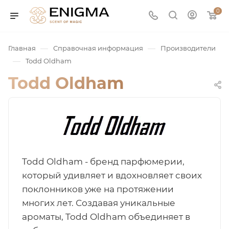
0
—
—
Главная
Справочная информация
Производители
—
Todd Oldham
Todd Oldham
юмерия
Todd Oldham - бренд парфюмерии,
который удивляет и вдохновляет своих
Service
поклонников уже на протяжении
многих лет. Создавая уникальные
ая / Нишевая
ароматы, Todd Oldham объединяет в