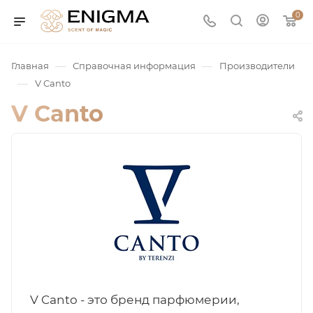
0
—
—
Главная
Справочная информация
Производители
—
V Canto
V Canto
юмерия
Service
ая / Нишевая
V Canto - это бренд парфюмерии,