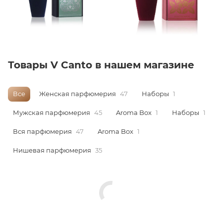
ей
а
Товары V Canto в нашем магазине
Все
Женская парфюмерия
47
Наборы
1
Мужская парфюмерия
45
Aroma Box
1
Наборы
1
Вся парфюмерия
47
Aroma Box
1
Нишевая парфюмерия
35