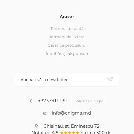
Ajutor
Termeni de plată
Termeni de livrare
Garanția produsului
Întrebări și răspunsuri
Abonați-vă la newsletter
+37379111130
Solicitați un apel
info@enigma.md
Chișinău, st. Eminescu 72
Notat cu
4.8
★★★★★
baza a
300
de