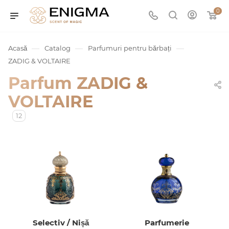
0
—
—
—
Acasă
Catalog
Parfumuri pentru bărbați
ZADIG & VOLTAIRE
Parfum ZADIG &
VOLTAIRE
12
umurile
Service
ișă
Selectiv / Nișă
Parfumerie