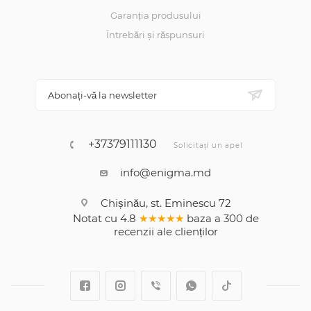
Garanția produsului
Întrebări și răspunsuri
Abonați-vă la newsletter
+37379111130
Solicitați un apel
info@enigma.md
Chișinău, st. Eminescu 72
Notat cu
4.8
★★★★★
baza a
300
de
recenzii
ale clienților