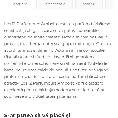
Descriere
Caracteristici
Recenzii
Cu
Les 12 Parfumeurs Amboise este un parfum bărbătesc
sofisticat și elegant, care se va potrivi adevăraților
cunoscători de înaltă calitate. Notele inițiale dezvăluie
prospețimea bergamotei și a grapefruitului, creând un
acord luminos și dinamic. Apoi, în inima compoziției,
răsună nuanțe blânde de lavandă și geranium,
conferind aromei sofisticare și rafinament. Notele de
bază includ note calde de paciuli și vetiver, adăugând
profunzime și durabilitate acestui parfum bărbătesc
atractiv. Les 12 Parfumeurs Amboise va fi o alegere
excelentă pentru bărbații moderni care doresc să-și
sublinieze individualitatea și carisma.
S-ar putea să vă placă și