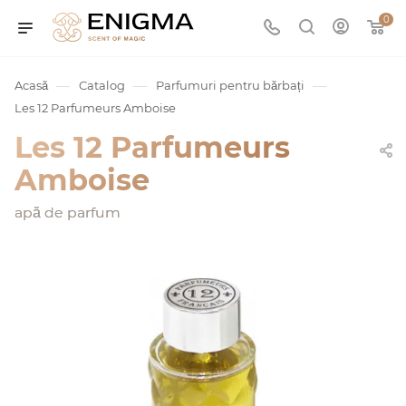
0
—
—
—
Acasă
Catalog
Parfumuri pentru bărbați
Les 12 Parfumeurs Amboise
Les 12 Parfumeurs
Amboise
apă de parfum
umurile
Service
ișă