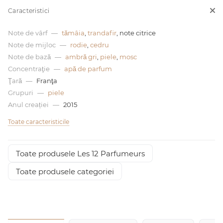
Caracteristici
0 de lei
Note de vârf
—
tămâia
,
trandafir
, note citrice
Note de mijloc
—
rodie
,
cedru
Note de bază
—
ambră gri
,
piele
,
mosc
Concentraţie
—
apă de parfum
Ţară
—
Franţa
Grupuri
—
piele
Anul creației
—
2015
Toate caracteristicile
Toate produsele Les 12 Parfumeurs
Toate produsele categoriei