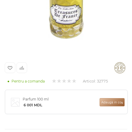
Arab
Articol:
32775
Pentru a comanda
cadou
Parfum 100 ml
Adaugă in coş
6 001
MDL
ine vândute
i