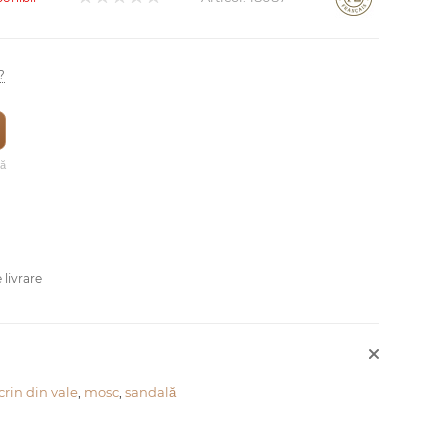
?
vă
 livrare
crin din vale
,
mosc
,
sandală