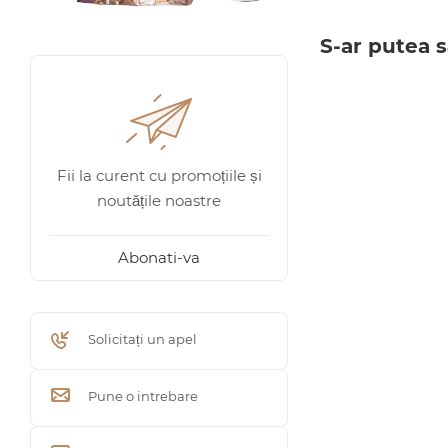
S-ar putea s
Fii la curent cu promoțiile și
noutățile noastre
Abonati-va
Solicitați un apel
Pune o intrebare