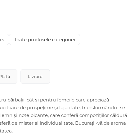
rs
Toate produsele categoriei
Plată
Livrare
ru bărbații, cât și pentru femeile care apreciază
lucitoare de prospețime și lejeritate, transformându -se
lemn și note picante, care conferă compozițiilor căldură
sferă de mister și individualitate. Bucurați -vă de aroma
itatea.