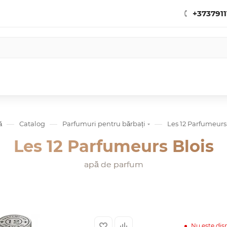
+3737911
—
—
—
ă
Catalog
Parfumuri pentru bărbați
Les 12 Parfumeurs
Les 12 Parfumeurs Blois
apă de parfum
Nu este dis