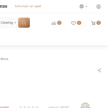
1130
Solicitați un apel
Catalog
0
0
0
 Blois
Articol:
18087
ponibil