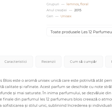
Grupuri
—
lemnos
,
floral
Anul creației
—
2015
Gen
—
Unisex
Toate produsele Les 12 Parfumeu
Caracteristici
Recenzii
Cum să cumpăr
 Blois este o aromă unisex unică care este potrivită atât pent
ltă calitate și rafinate. Acest parfum se deschide cu note stră
funde și mai saturate. În inima parfumului, se dezvăluie din 
ele finale din parfumul les 12 parfumeurs blois creează o atmo
a sofisticarea și stilul unic, subliniind încrederea și individual