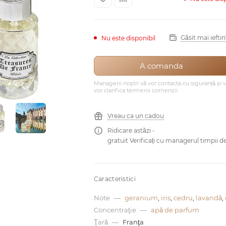
Găsit mai ieftin
Nu este disponibil
A comanda
Managerii noștri vă vor contacta cu siguranță și 
vor clarifica termenii comenzii.
Vreau ca un cadou
Ridicare astăzi -
gratuit Verificați cu managerul timpii de
Caracteristici
Note
—
geranium
,
iris
,
cedru
,
lavandă
,
Concentraţie
—
apă de parfum
Ţară
—
Franţa