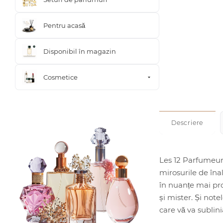
Pentru acasă
Disponibil în magazin
Cosmetice
Descriere
Les 12 Parfumeurs
mirosurile de îna
în nuanțe mai pro
și mister. Și not
care vă va sublini