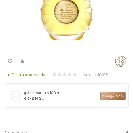
Arab
Articol:
18105
Pentru a comanda
cadou
apă de parfum 100 ml
Adaugă in coş
4 446
MDL
ine vândute
i
Caracteristici