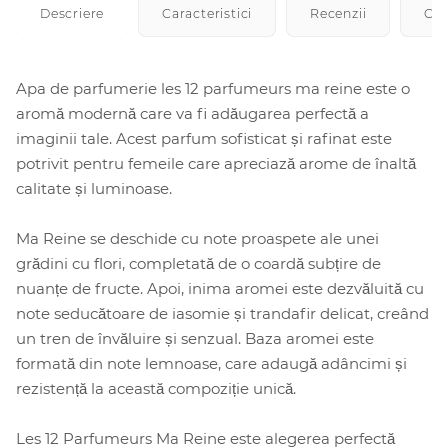
Descriere
Caracteristici
Recenzii
Cu
Apa de parfumerie les 12 parfumeurs ma reine este o
aromă modernă care va fi adăugarea perfectă a
imaginii tale. Acest parfum sofisticat și rafinat este
potrivit pentru femeile care apreciază arome de înaltă
calitate și luminoase.
Ma Reine se deschide cu note proaspete ale unei
grădini cu flori, completată de o coardă subțire de
nuanțe de fructe. Apoi, inima aromei este dezvăluită cu
note seducătoare de iasomie și trandafir delicat, creând
un tren de învăluire și senzual. Baza aromei este
formată din note lemnoase, care adaugă adâncimi și
rezistență la această compoziție unică.
Les 12 Parfumeurs Ma Reine este alegerea perfectă