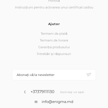
Politică
Instrucțiuni pentru activarea unui certificat cadou
Ajutor
Termeni de plată
Termeni de livrare
Garanția produsului
Întrebări și răspunsuri
Abonați-vă la newsletter
+37379111130
Solicitați un apel
info@enigma.md