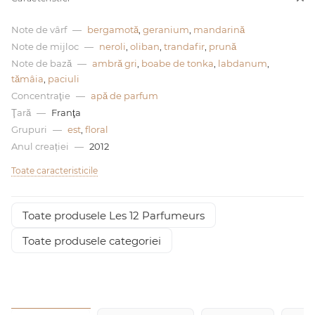
0 de lei
Note de vârf
—
bergamotă
,
geranium
,
mandarină
Note de mijloc
—
neroli
,
oliban
,
trandafir
,
prună
Note de bază
—
ambră gri
,
boabe de tonka
,
labdanum
,
tămâia
,
paciuli
Concentraţie
—
apă de parfum
Ţară
—
Franţa
Grupuri
—
est
,
floral
Anul creației
—
2012
Toate caracteristicile
Toate produsele Les 12 Parfumeurs
Toate produsele categoriei