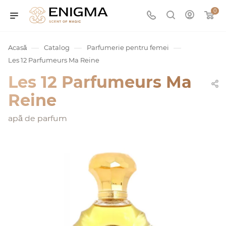
0
—
—
—
Acasă
Catalog
Parfumerie pentru femei
Les 12 Parfumeurs Ma Reine
Les 12 Parfumeurs Ma
Reine
apă de parfum
umurile
Service
ișă