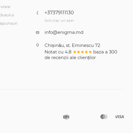
ivrare
+37379111130
dusului
Solicitați un apel
răspunsuri
info@enigma.md
Chișinău, st. Eminescu 72
Notat cu
4.8
★★★★★
baza a
300
de recenzii
ale clienților