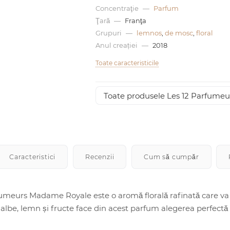
Concentraţie
—
Parfum
Ţară
—
Franţa
Grupuri
—
lemnos
,
de mosc
,
floral
Anul creației
—
2018
Toate caracteristicile
Toate produsele Les 12 Parfumeu
Caracteristici
Recenzii
Cum să cumpăr
rfumeurs Madame Royale este o aromă florală rafinată care va
 albe, lemn și fructe face din acest parfum alegerea perfectă