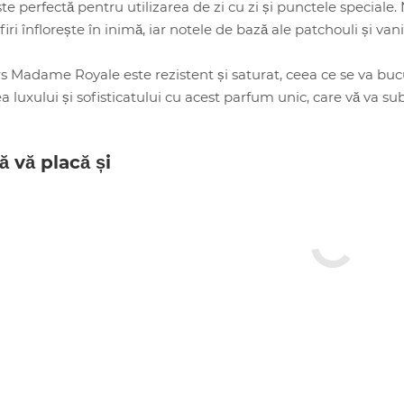
 perfectă pentru utilizarea de zi cu zi și punctele speciale. N
iri înflorește în inimă, iar notele de bază ale patchouli și va
 Madame Royale este rezistent și saturat, ceea ce se va bucu
 luxului și sofisticatului cu acest parfum unic, care vă va subl
ă vă placă și