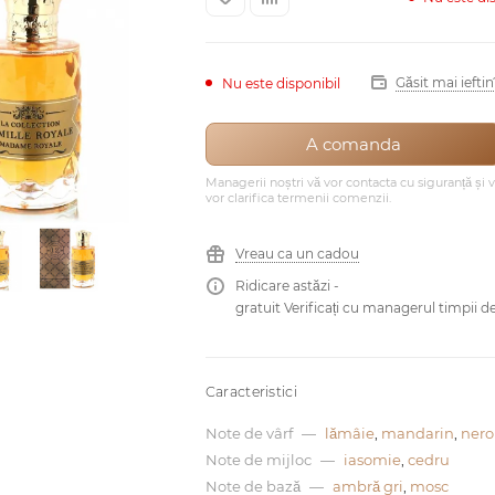
Găsit mai ieftin
Nu este disponibil
A comanda
Managerii noștri vă vor contacta cu siguranță și 
vor clarifica termenii comenzii.
Vreau ca un cadou
Ridicare astăzi -
gratuit Verificați cu managerul timpii de
Caracteristici
Note de vârf
—
lămâie
,
mandarin
,
nero
Note de mijloc
—
iasomie
,
cedru
Note de bază
—
ambră gri
,
mosc