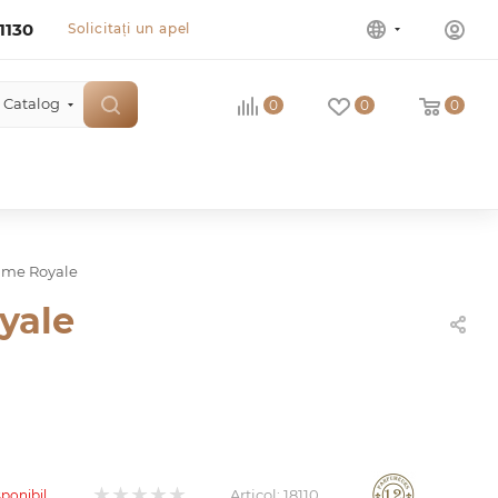
1130
Solicitați un apel
Catalog
0
0
0
ame Royale
yale
Articol:
18110
sponibil