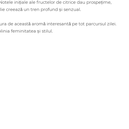
otele inițiale ale fructelor de citrice dau prospețime,
nilie creează un tren profund și senzual.
ra de această aromă interesantă pe tot parcursul zilei.
inia feminitatea și stilul.