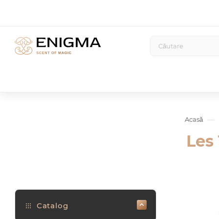
—
Acasă
Les
Catalog