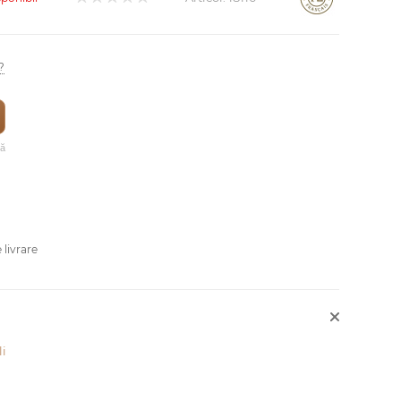
?
vă
 livrare
li