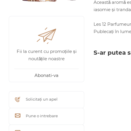
Această aromă este
iasomie și trandaf
Les 12 Parfumeurs
Publecați în lumea
Fii la curent cu promoțiile și
S-ar putea s
noutățile noastre
Abonati-va
Solicitați un apel
Pune o intrebare