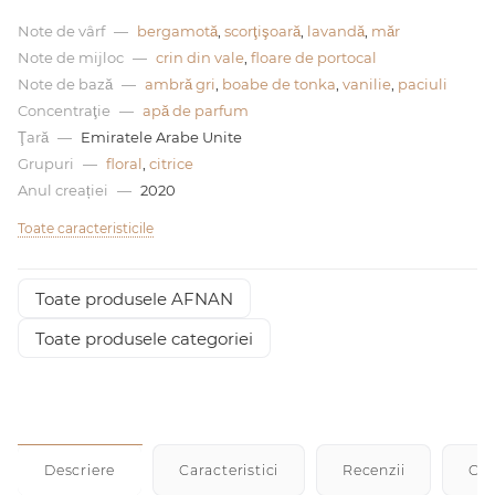
Note de vârf
—
bergamotă
,
scorţişoară
,
lavandă
,
măr
0 de lei
Note de mijloc
—
crin din vale
,
floare de portocal
Note de bază
—
ambră gri
,
boabe de tonka
,
vanilie
,
paciuli
Concentraţie
—
apă de parfum
Ţară
—
Emiratele Arabe Unite
Grupuri
—
floral
,
citrice
Anul creației
—
2020
Toate caracteristicile
Toate produsele AFNAN
Toate produsele categoriei
Descriere
Caracteristici
Recenzii
Cu