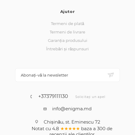
Ajutor
Termeni de plată
Termeni de livrare
Garanția produsului
Întrebări și răspunsuri
Abonați-vă la newsletter
+37379111130
Solicitați un apel
info@enigma.md
Chișinău, st. Eminescu 72
Notat cu
4.8
★★★★★
baza a
300
de
recenzii
ale clienților