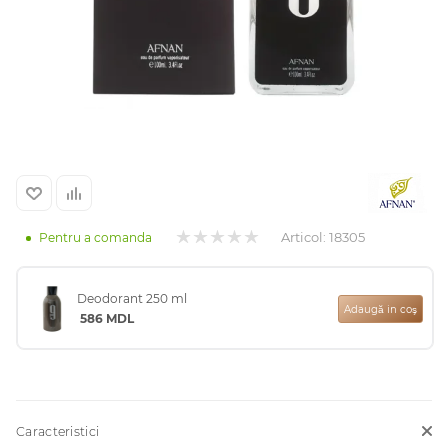
Arab
Articol:
18305
Pentru a comanda
cadou
Deodorant 250 ml
Adaugă in coş
586
MDL
ine vândute
i
Caracteristici