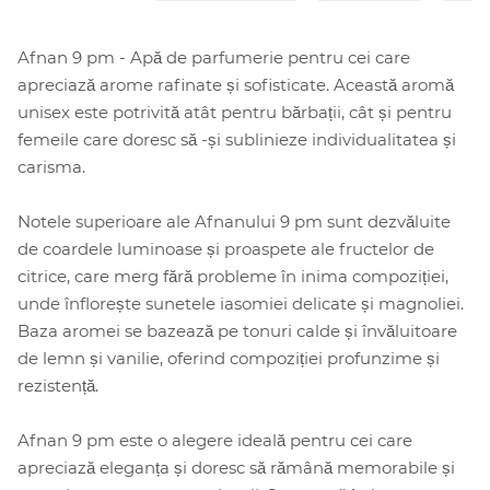
Afnan 9 pm - Apă de parfumerie pentru cei care
apreciază arome rafinate și sofisticate. Această aromă
unisex este potrivită atât pentru bărbații, cât și pentru
femeile care doresc să -și sublinieze individualitatea și
carisma.
Notele superioare ale Afnanului 9 pm sunt dezvăluite
de coardele luminoase și proaspete ale fructelor de
citrice, care merg fără probleme în inima compoziției,
unde înflorește sunetele iasomiei delicate și magnoliei.
Baza aromei se bazează pe tonuri calde și învăluitoare
de lemn și vanilie, oferind compoziției profunzime și
rezistență.
Afnan 9 pm este o alegere ideală pentru cei care
apreciază eleganța și doresc să rămână memorabile și