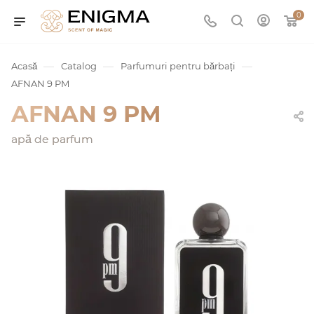
0
—
—
—
Acasă
Catalog
Parfumuri pentru bărbați
AFNAN 9 PM
AFNAN 9 PM
apă de parfum
umurile
Service
ișă