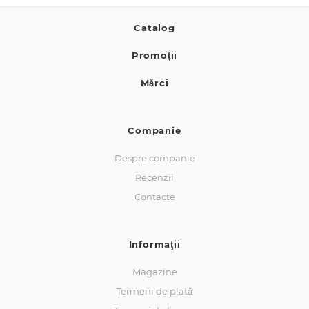
Catalog
Promoții
Mărci
Companie
Despre companie
Recenzii
Contacte
Informaţii
Magazine
Termeni de plată