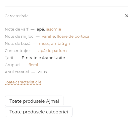
0 de lei
Caracteristici
Note de vârf
—
apă,
iasomie
Note de mijloc
—
vanilie
,
floare de portocal
Note de bază
—
mosc
,
ambră gri
Concentraţie
—
apă de parfum
Ţară
—
Emiratele Arabe Unite
Grupuri
—
floral
Anul creației
—
2007
Toate caracteristicile
Toate produsele Ajmal
Toate produsele categoriei