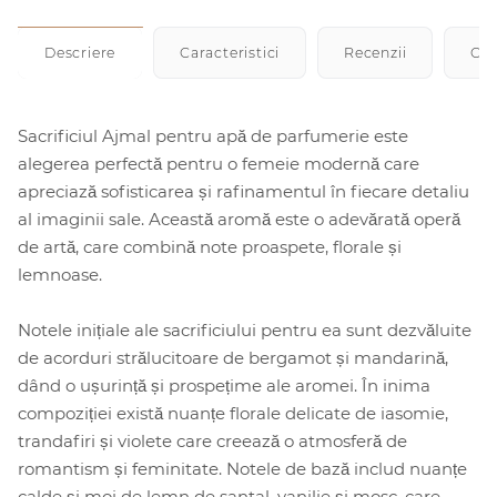
Descriere
Caracteristici
Recenzii
Cu
Sacrificiul Ajmal pentru apă de parfumerie este
alegerea perfectă pentru o femeie modernă care
apreciază sofisticarea și rafinamentul în fiecare detaliu
al imaginii sale. Această aromă este o adevărată operă
de artă, care combină note proaspete, florale și
lemnoase.
Notele inițiale ale sacrificiului pentru ea sunt dezvăluite
de acorduri strălucitoare de bergamot și mandarină,
dând o ușurință și prospețime ale aromei. În inima
compoziției există nuanțe florale delicate de iasomie,
trandafiri și violete care creează o atmosferă de
romantism și feminitate. Notele de bază includ nuanțe
calde și moi de lemn de santal, vanilie și mosc, care