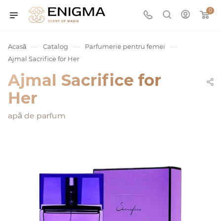
0
—
—
—
Acasă
Catalog
Parfumerie pentru femei
Ajmal Sacrifice for Her
Ajmal Sacrifice for
Her
apă de parfum
umurile
Service
ișă