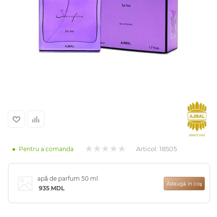
Arab
cadou
Articol:
18505
Pentru a comanda
ine vândute
apă de parfum 50 ml
Adaugă in coş
935
MDL
i