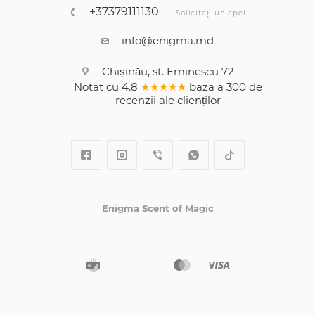
+37379111130
Solicitați un apel
info@enigma.md
Chișinău, st. Eminescu 72
Notat cu
4.8
★★★★★
baza a
300
de
recenzii
ale clienților
Enigma Scent of Magic