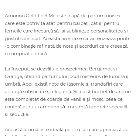
Amorino Gold Feel Me este o apă de parfum unisex
care este potrivită atât pentru bărbați, cât și pentru
femeile care încearcă să -și sublinieze personalitatea și
gustul sofisticat. Această aromă se caracterizează printr
-o combinație rafinată de note și acorduri care creează
o compoziție unică.
La început, se dezvăluie prospețimea Bergamot și
Orange, oferind parfumului jocul misterios de lumină și
umbră. Apoi, există note de iasomie și trandafiri care
adaugă sofisticare și eleganță. Și acest buchet de arome
este completat de coarda de vanilie și mosc, ceea ce
conferă aurului amorino să -mi simtă tandrețe specială
și seducție.
Această aromă este ideală pentru cei care apreciază de