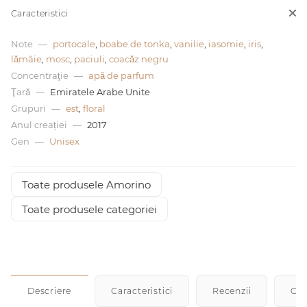
Caracteristici
0 de lei
Note
—
portocale
,
boabe de tonka
,
vanilie
,
iasomie
,
iris
,
lămâie
,
mosc
,
paciuli
,
coacăz negru
Concentraţie
—
apă de parfum
Ţară
—
Emiratele Arabe Unite
Grupuri
—
est
,
floral
Anul creației
—
2017
Gen
—
Unisex
Toate produsele Amorino
Toate produsele categoriei
Descriere
Caracteristici
Recenzii
Cu