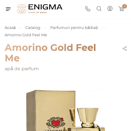
0
—
—
—
Acasă
Catalog
Parfumuri pentru bărbați
Amorino Gold Feel Me
Amorino Gold Feel
Me
apă de parfum
umurile
Service
ișă