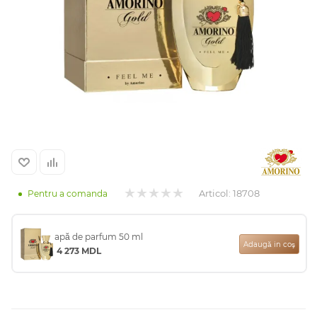
Arab
Articol:
18708
Pentru a comanda
cadou
apă de parfum 50 ml
Adaugă in coş
4 273
MDL
ine vândute
i