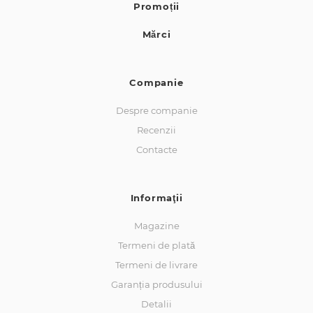
Promoții
Mărci
Companie
Despre companie
Recenzii
Contacte
Informaţii
Magazine
Termeni de plată
Termeni de livrare
Garanția produsului
Detalii