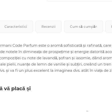
Caracteristici
Recenzii
Cum să cumpăr
mani Code Parfum este o aromă sofisticată și rafinată, care
de notele în dimineața de prospețime și energie datorită acor
compoziției cu note de lavandă, șofran și iasomie, dând arom
ale pielii, nuanțe de lemn de vanilie și subțiri, creând un t
vs. și va fi un plus excelent la imaginea dvs. atât în ​​viața de 
ă vă placă și