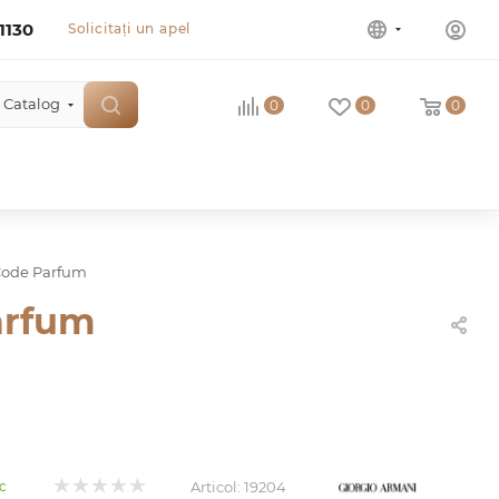
1130
Solicitați un apel
Catalog
0
0
0
Code Parfum
arfum
Articol:
19204
oc