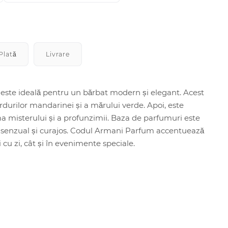
Plată
Livrare
 este ideală pentru un bărbat modern și elegant. Acest
durilor mandarinei și a mărului verde. Apoi, este
a misterului și a profunzimii. Baza de parfumuri este
ren senzual și curajos. Codul Armani Parfum accentuează
zi cu zi, cât și în evenimente speciale.