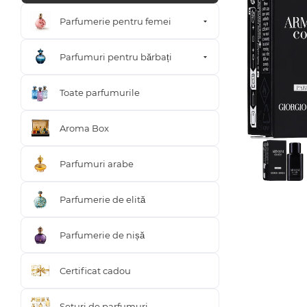
Parfumerie pentru femei
Parfumuri pentru bărbați
Toate parfumurile
Aroma Box
Parfumuri arabe
Parfumerie de elită
Parfumerie de nișă
Certificat cadou
Seturi de parfumuri