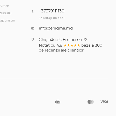
ivrare
+37379111130
dusului
Solicitați un apel
răspunsuri
info@enigma.md
Chișinău, st. Eminescu 72
Notat cu
4.8
★★★★★
baza a
300
de recenzii
ale clienților