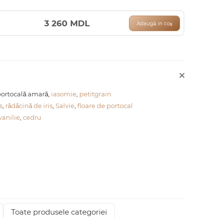
3 260
MDL
Adaugă in coş
portocală amară,
iasomie
,
petitgrain
is
,
rădăcină de iris
,
Salvie
,
floare de portocal
vanilie
,
cedru
Toate produsele categoriei