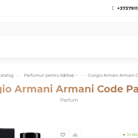
+3737911
—
—
Catalog
Parfumuri pentru bărbați
Giorgio Armani Armani 
gio Armani Armani Code P
Parfum
În st