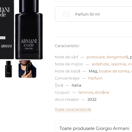
Parfum 50 ml
Caracteristici
Note de vârf
—
portocale
,
bergamotă
, 
Note de mijloc
—
aldehide
,
iasomie
,
ir
Note de bază
—
Мёд,
boabe de tonka
,
Concentraţie
—
Parfum
Ţară
—
Italia
Grupuri
—
lemnos
,
sticlărie
Anul creației
—
2022
Toate caracteristicile
Toate produsele Giorgio Armani