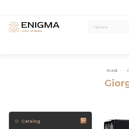
—
Acasă
Gior
Catalog