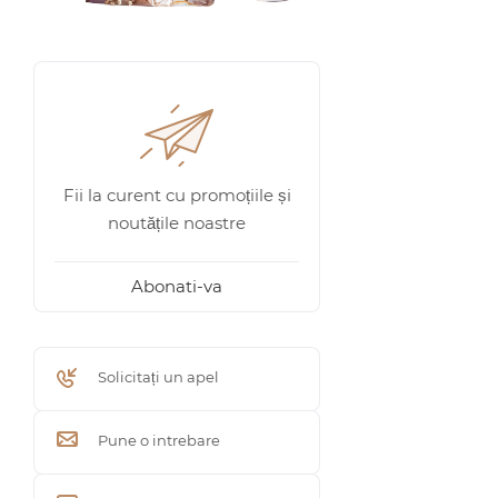
Fii la curent cu promoțiile și
noutățile noastre
Abonati-va
Solicitați un apel
Pune o intrebare