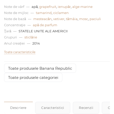
Note de vârf
—
apă,
grapefruit
,
ienupăr
,
alge marine
0 de lei
Note de mijloc
—
tamarind
,
ciclamen
Note de bază
—
mesteacăn
,
vetiver
,
tămâia
,
mosc
,
paciuli
Concentraţie
—
apă de parfum
Ţară
—
STATELE UNITE ALE AMERICII
Grupuri
—
sticlărie
Anul creației
—
2014
Toate caracteristicile
Toate produsele Banana Republic
Toate produsele categoriei
Descriere
Caracteristici
Recenzii
Cu