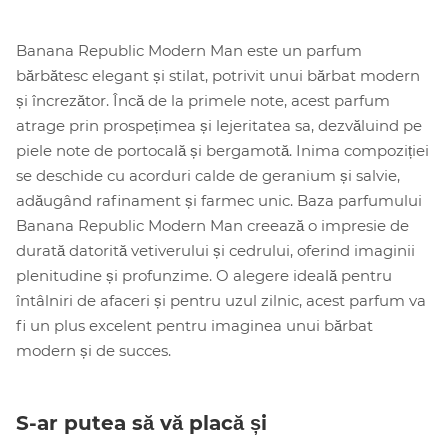
Banana Republic Modern Man este un parfum
bărbătesc elegant și stilat, potrivit unui bărbat modern
și încrezător. Încă de la primele note, acest parfum
atrage prin prospețimea și lejeritatea sa, dezvăluind pe
piele note de portocală și bergamotă. Inima compoziției
se deschide cu acorduri calde de geranium și salvie,
adăugând rafinament și farmec unic. Baza parfumului
Banana Republic Modern Man creează o impresie de
durată datorită vetiverului și cedrului, oferind imaginii
plenitudine și profunzime. O alegere ideală pentru
întâlniri de afaceri și pentru uzul zilnic, acest parfum va
fi un plus excelent pentru imaginea unui bărbat
modern și de succes.
S-ar putea să vă placă și