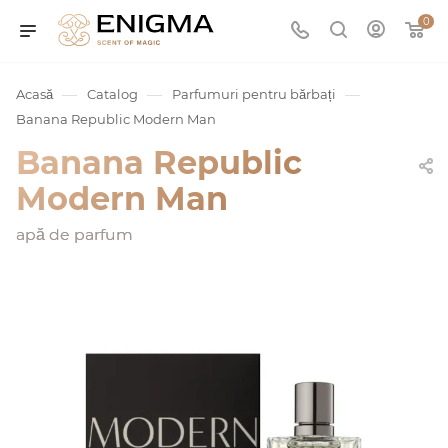
0
—
—
—
Acasă
Catalog
Parfumuri pentru bărbați
Banana Republic Modern Man
Banana Republic
Modern Man
apă de parfum
umurile
Service
ișă