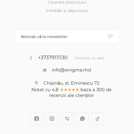
Garanția produsului
Întrebări și răspunsuri
Abonați-vă la newsletter
+37379111130
Solicitați un apel
info@enigma.md
Chișinău, st. Eminescu 72
Notat cu
4.8
★★★★★
baza a
300
de
recenzii
ale clienților