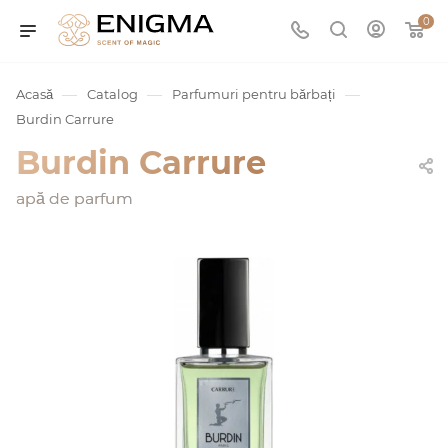
0
—
—
—
Acasă
Catalog
Parfumuri pentru bărbați
Burdin Carrure
Burdin Carrure
apă de parfum
umurile
Service
ișă