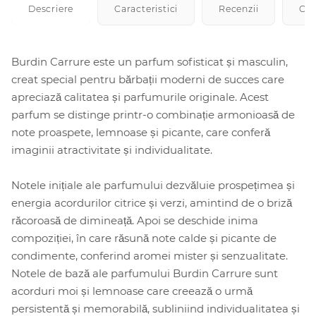
Descriere
Caracteristici
Recenzii
Cu
Burdin Carrure este un parfum sofisticat și masculin,
creat special pentru bărbații moderni de succes care
apreciază calitatea și parfumurile originale. Acest
parfum se distinge printr-o combinație armonioasă de
note proaspete, lemnoase și picante, care conferă
imaginii atractivitate și individualitate.
Notele inițiale ale parfumului dezvăluie prospețimea și
energia acordurilor citrice și verzi, amintind de o briză
răcoroasă de dimineață. Apoi se deschide inima
compoziției, în care răsună note calde și picante de
condimente, conferind aromei mister și senzualitate.
Notele de bază ale parfumului Burdin Carrure sunt
acorduri moi și lemnoase care creează o urmă
persistentă și memorabilă, subliniind individualitatea și