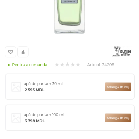
Arab
Articol:
34205
Pentru a comanda
apă de parfum 30 ml
Adaugă in coş
2 595
MDL
cadou
ine vândute
apă de parfum 100 ml
Adaugă in coş
3 798
MDL
i