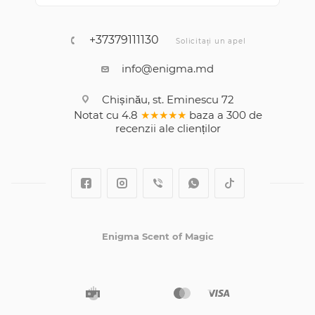
+37379111130
Solicitați un apel
info@enigma.md
Chișinău, st. Eminescu 72
Notat cu
4.8
★★★★★
baza a
300
de
recenzii
ale clienților
Enigma Scent of Magic