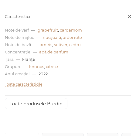
0 de lei
Caracteristici
Note de vârf
—
grapefruit
,
cardamom
Note de mijloc
—
nucşoară
,
ardei iute
Note de bază
—
amiris
,
vetiver
,
cedru
Concentraţie
—
apă de parfum
Ţară
—
Franţa
Grupuri
—
lemnos
,
citrice
Anul creației
—
2022
Toate caracteristicile
Toate produsele Burdin