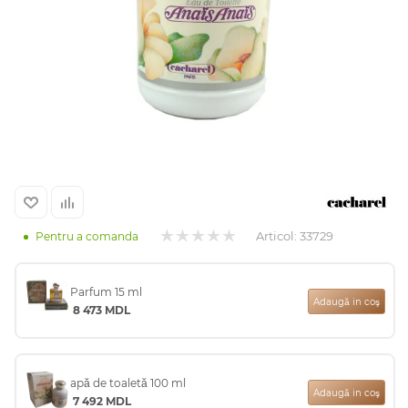
Arab
Articol:
33729
Pentru a comanda
cadou
Parfum 15 ml
Adaugă in coş
8 473
MDL
ine vândute
apă de toaletă 100 ml
i
Adaugă in coş
7 492
MDL