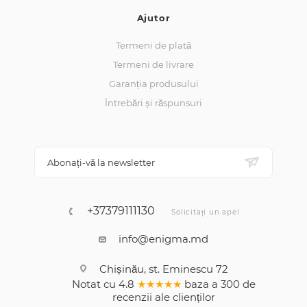
Ajutor
Termeni de plată
Termeni de livrare
Garanția produsului
Întrebări și răspunsuri
Abonați-vă la newsletter
+37379111130
Solicitați un apel
info@enigma.md
Chișinău, st. Eminescu 72
Notat cu
4.8
★★★★★
baza a
300
de
recenzii
ale clienților