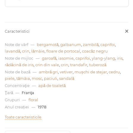
0 de lei
Caracteristici
Note de vârf
—
bergamotă
,
galbanum
,
zambilă
,
caprifoi
,
lavandă
,
crin
,
lămâie
,
floare de portocal
,
coacăz negru
Note de mijloc
—
garoafă
,
iasomie
,
caprifoi
,
ylang-ylang
,
iris
,
rădăcină de iris
,
crin din vale
,
crin
,
trandafir
,
tuberoză
Note de bază
—
ambră gri
,
vetiver
,
mușchi de stejar
,
cedru
,
piele
,
tămâia
,
mosc
,
paciuli
,
sandală
Concentraţie
—
apă de toaletă
Ţară
—
Franţa
Grupuri
—
floral
Anul creației
—
1978
Toate caracteristicile