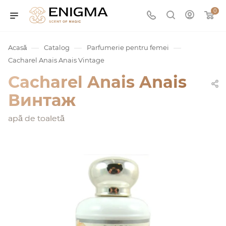
0
—
—
—
Acasă
Catalog
Parfumerie pentru femei
Cacharel Anais Anais Vintage
Cacharel Anais Anais
Винтаж
apă de toaletă
umurile
Service
ișă