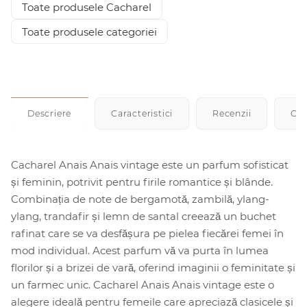
Toate produsele Cacharel
Toate produsele categoriei
Descriere
Caracteristici
Recenzii
Cu
Cacharel Anais Anais vintage este un parfum sofisticat
și feminin, potrivit pentru firile romantice și blânde.
Combinația de note de bergamotă, zambilă, ylang-
ylang, trandafir și lemn de santal creează un buchet
rafinat care se va desfășura pe pielea fiecărei femei în
mod individual. Acest parfum vă va purta în lumea
florilor și a brizei de vară, oferind imaginii o feminitate și
un farmec unic. Cacharel Anais Anais vintage este o
alegere ideală pentru femeile care apreciază clasicele și