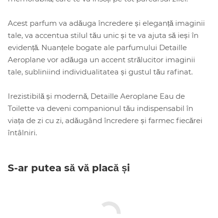
Acest parfum va adăuga încredere și eleganță imaginii
tale, va accentua stilul tău unic și te va ajuta să ieși în
evidență. Nuanțele bogate ale parfumului Detaille
Aeroplane vor adăuga un accent strălucitor imaginii
tale, subliniind individualitatea și gustul tău rafinat.
Irezistibilă și modernă, Detaille Aeroplane Eau de
Toilette va deveni companionul tău indispensabil în
viața de zi cu zi, adăugând încredere și farmec fiecărei
întâlniri.
S-ar putea să vă placă și