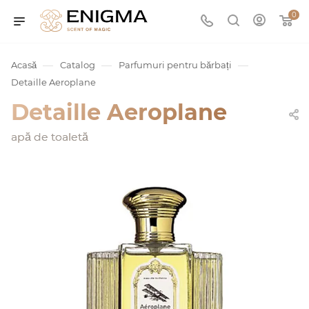
0
—
—
—
Acasă
Catalog
Parfumuri pentru bărbați
Detaille Aeroplane
Detaille Aeroplane
apă de toaletă
umurile
Service
ișă