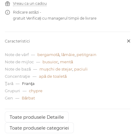
Vreau ca un cadou
Ridicare astăzi -
0 de lei
gratuit Verificați cu managerul timpii de livrare
Caracteristici
Note de vârf
—
bergamotă
,
lămâie
,
petitgrain
Note de mijloc
—
busuioc
,
mentă
Note de bază
—
mușchi de stejar
,
paciuli
Concentraţie
—
apă de toaletă
Ţară
—
Franţa
Grupuri
—
chypre
Gen
—
Bărbat
Toate produsele Detaille
Toate produsele categoriei