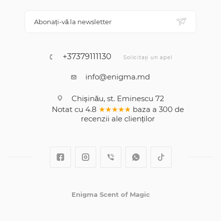
Abonați-vă la newsletter
+37379111130
Solicitați un apel
info@enigma.md
Chișinău, st. Eminescu 72
Notat cu
4.8
★★★★★
baza a
300
de
recenzii
ale clienților
Enigma Scent of Magic