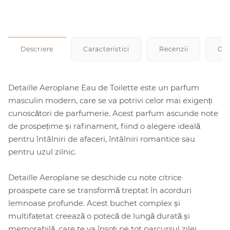
Descriere
Caracteristici
Recenzii
Cu
Detaille Aeroplane Eau de Toilette este un parfum
masculin modern, care se va potrivi celor mai exigenți
cunoscători de parfumerie. Acest parfum ascunde note
de prospețime și rafinament, fiind o alegere ideală
pentru întâlniri de afaceri, întâlniri romantice sau
pentru uzul zilnic.
Detaille Aeroplane se deschide cu note citrice
proaspete care se transformă treptat în acorduri
lemnoase profunde. Acest buchet complex și
multifațetat creează o potecă de lungă durată și
memorabilă, care te va însoți pe tot parcursul zilei.