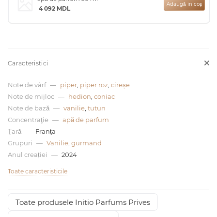
Adaugă in coş
4 092
MDL
0 de lei
Caracteristici
Note de vârf
—
piper
,
piper roz
,
cireșe
Note de mijloc
—
hedion
,
coniac
Note de bază
—
vanilie
,
tutun
Concentraţie
—
apă de parfum
Ţară
—
Franţa
Grupuri
—
Vanilie
,
gurmand
Anul creației
—
2024
Toate caracteristicile
Toate produsele Initio Parfums Prives