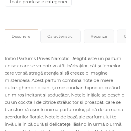
Toate produsele categoriei
Descriere
Caracteristici
Recenzii
Cu
Initio Parfums Prives Narcotic Delight este un parfum
unisex care se va potrivi atât bărbaților, cât și femeilor
care vor să atragă atenția și să creeze o imagine
misterioasă. Acest parfum combină note de miere
dulce, ghimbir picant și mosc indian hipnotic, creând
un miros incitant și seducător. Notele inițiale se deschid
cu un cocktail de citrice strălucitor și proaspăt, care se
transformă ușor în inima parfumului, plină de armonia
acordurilor florale. Notele de bază ale parfumului te
învăluie în căldură și delicatețe, lăsând în urmă o urmă