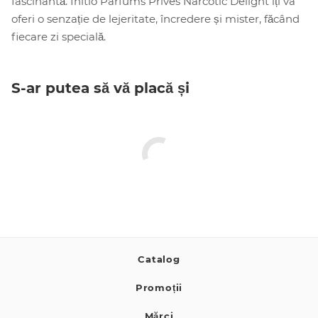
fascinantă. Initio Parfums Prives Narcotic Delight îți va
oferi o senzație de lejeritate, încredere și mister, făcând
fiecare zi specială.
S-ar putea să vă placă și
Catalog
Promoții
Mărci