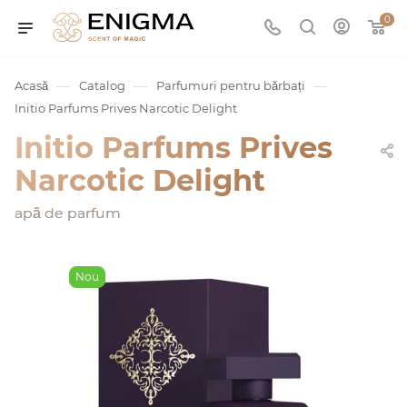
0
—
—
—
Acasă
Catalog
Parfumuri pentru bărbați
Initio Parfums Prives Narcotic Delight
Initio Parfums Prives
Narcotic Delight
apă de parfum
umurile
Nou
Service
ișă