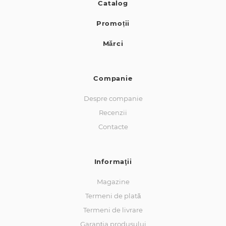
Catalog
Promoții
Mărci
Companie
Despre companie
Recenzii
Contacte
Informaţii
Magazine
Termeni de plată
Termeni de livrare
Garanția produsului