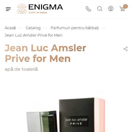
0
—
—
—
Acasă
Catalog
Parfumuri pentru bărbați
Jean Luc Amsler Prive for Men
Jean Luc Amsler
Prive for Men
apă de toaletă
umurile
Service
ișă