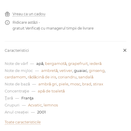
0 de lei
Vreau ca un cadou
Ridicare astăzi -
gratuit Verificați cu managerul timpii de livrare
Caracteristici
Note de vârf
—
apă,
bergamotă
,
grapefruit
,
iederă
Note de mijloc
—
ambretă
,
vetiver
, guaiac,
ginseng
,
cardamom
,
rădăcină de iris
,
coriandru
,
sandală
Note de bază
—
ambră gri
,
piele
,
mosc
,
brad
,
stirax
Concentraţie
—
apă de toaletă
Ţară
—
Franţa
Grupuri
—
Acvatic
,
lemnos
Anul creației
—
2001
Toate caracteristicile