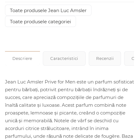
Toate produsele Jean Luc Amsler
Toate produsele categoriei
Descriere
Caracteristici
Recenzii
Cu
Jean Luc Amsler Prive for Men este un parfum sofisticat
pentru bărbați, potrivit pentru bărbații îndrăzneți și de
succes, care apreciază compozițiile de parfumuri de
înaltă calitate și luxoase. Acest parfum combină note
proaspete, lemnoase și picante, creând o compoziție
unică și memorabilă. Notele de vârf se deschid cu
acorduri citrice strălucitoare, intrând în inima
parfumului, unde răsună note delicate de fougère. Baza