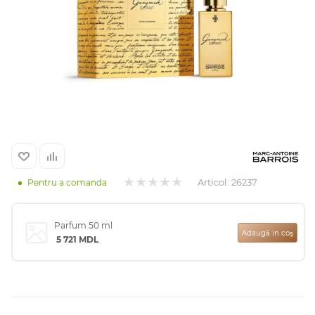
Arab
Articol:
26237
Pentru a comanda
cadou
Parfum 50 ml
Adaugă in coş
5 721
MDL
ine vândute
i