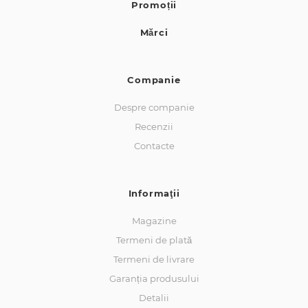
Promoții
Mărci
Companie
Despre companie
Recenzii
Contacte
Informaţii
Magazine
Termeni de plată
Termeni de livrare
Garanția produsului
Detalii