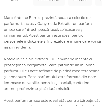
Marc-Antoine Barrois prezintă noua sa colecție de
parfumuri, inclusiv Ganymede Extrait - un parfum
unisex care întruchipează luxul, sofisticarea și
rafinamentul. Acest parfum este ideal pentru
persoanele îndrăznețe și încrezătoare în sine care vor să
iasă în evidență.
Notele inițiale ale extractului Ganymede încântă cu
prospețimea bergamotei, care pătrunde lin în inima
parfumului cu note rafinate de platină mediteraneană
și labdanum. Baza parfumului este formată din note
lemnoase de vanilie, benzoin și paciuli, conferind
aromei profunzime și căldură mistică.
Acest parfum unisex este ideal atât pentru bărbații, cât