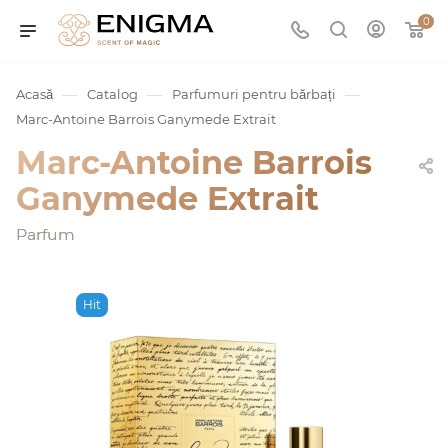
0
—
—
—
Acasă
Catalog
Parfumuri pentru bărbați
Marc-Antoine Barrois Ganymede Extrait
Marc-Antoine Barrois
Ganymede Extrait
Parfum
umurile
Hit
Service
ișă