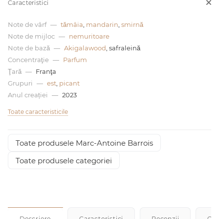
Caracteristici
0 de lei
Note de vârf
—
tămâia
,
mandarin
,
smirnă
Note de mijloc
—
nemuritoare
Note de bază
—
Akigalawood
, safraleină
Concentraţie
—
Parfum
Ţară
—
Franţa
Grupuri
—
est
,
picant
Anul creației
—
2023
Toate caracteristicile
Toate produsele Marc-Antoine Barrois
Toate produsele categoriei
Descriere
Caracteristici
Recenzii
Cu