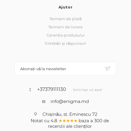
Ajutor
Termeni de plată
Termeni de livrare
Garanția produsului
Întrebări și răspunsuri
Abonați-vă la newsletter
+37379111130
Solicitați un apel
info@enigma.md
Chișinău, st. Eminescu 72
Notat cu
4.8
★★★★★
baza a
300
de
recenzii
ale clienților