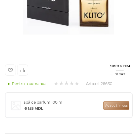
Arab
Articol:
26630
Pentru a comanda
cadou
apă de parfum 100 ml
Adaugă in coş
6 153
MDL
ine vândute
i