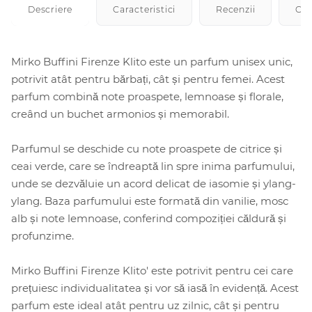
Descriere
Caracteristici
Recenzii
Cu
Mirko Buffini Firenze Klito este un parfum unisex unic,
potrivit atât pentru bărbați, cât și pentru femei. Acest
parfum combină note proaspete, lemnoase și florale,
creând un buchet armonios și memorabil.
Parfumul se deschide cu note proaspete de citrice și
ceai verde, care se îndreaptă lin spre inima parfumului,
unde se dezvăluie un acord delicat de iasomie și ylang-
ylang. Baza parfumului este formată din vanilie, mosc
alb și note lemnoase, conferind compoziției căldură și
profunzime.
Mirko Buffini Firenze Klito' este potrivit pentru cei care
prețuiesc individualitatea și vor să iasă în evidență. Acest
parfum este ideal atât pentru uz zilnic, cât și pentru