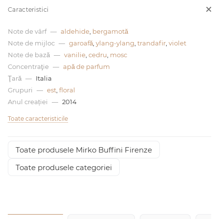
Caracteristici
0 de lei
Note de vârf
—
aldehide
,
bergamotă
Note de mijloc
—
garoafă
,
ylang-ylang
,
trandafir
,
violet
Note de bază
—
vanilie
,
cedru
,
mosc
Concentraţie
—
apă de parfum
Ţară
—
Italia
Grupuri
—
est
,
floral
Anul creației
—
2014
Toate caracteristicile
Toate produsele Mirko Buffini Firenze
Toate produsele categoriei