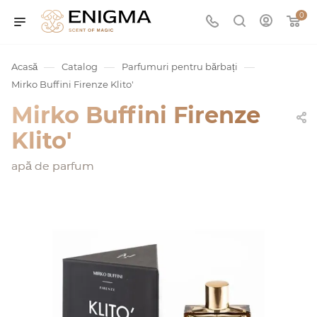
0
—
—
—
Acasă
Catalog
Parfumuri pentru bărbați
Mirko Buffini Firenze Klito'
Mirko Buffini Firenze
Klito'
apă de parfum
umurile
Service
ișă