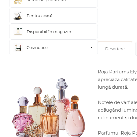
Pentru acasă
Disponibil în magazin
Cosmetice
Descriere
Roja Parfums Ely
apreciază calitate
lungă durată.
Notele de vârf a
adăugând luminozi
rafinament și dur
Parfumul Roja Par