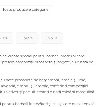
Toate produsele categoriei
Plată
Livrare
În plus
, creată special pentru bărbații moderni care
are preferă compoziții proaspete și bogate, cu o notă de
cu note proaspete de bergamotă, lămâie și lime,
 lavandă, cimbru și iasomie, conferind compoziției
, vetiver și paciuli, creând o notă caldă și masculină.
ru bărbații încrezători și stilați, care nu se tem să