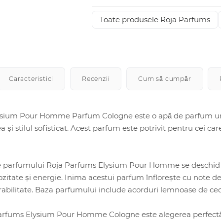
Toate produsele Roja Parfums
Caracteristici
Recenzii
Cum să cumpăr
sium Pour Homme Parfum Cologne este o apă de parfum unică
a și stilul sofisticat. Acest parfum este potrivit pentru cei c
le parfumului Roja Parfums Elysium Pour Homme se deschid 
tate și energie. Inima acestui parfum înflorește cu note de
abilitate. Baza parfumului include acorduri lemnoase de cedru
fums Elysium Pour Homme Cologne este alegerea perfectă pent