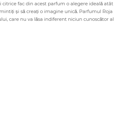
i citrice fac din acest parfum o alegere ideală atât
i amintiți și să creați o imagine unică. Parfumul Roja
i, care nu va lăsa indiferent niciun cunoscător al