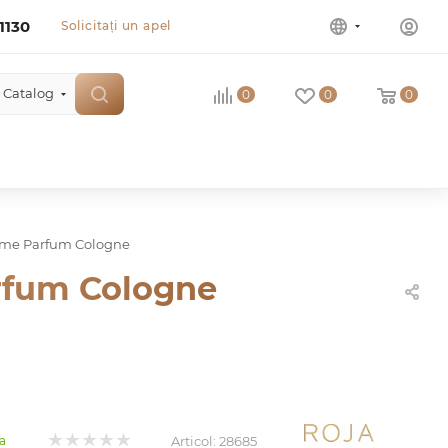
1130
Solicitați un apel
Catalog
0
0
0
mme Parfum Cologne
rfum Cologne
Articol:
28685
a