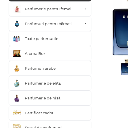
Parfumerie pentru femei
Parfumuri pentru bărbați
Toate parfumurile
Aroma Box
Parfumuri arabe
Parfumerie de elită
Parfumerie de nișă
Certificat cadou
Seturi de parfumuri