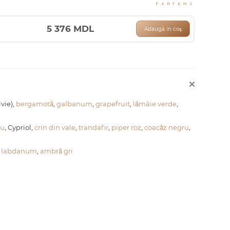
5 376
MDL
Adaugă in coş
vie),
bergamotă
,
galbanum
,
grapefruit
,
lămâie verde
,
ru
, Cypriol,
crin din vale
,
trandafir
,
piper roz
,
coacăz negru
,
,
labdanum
,
ambră gri