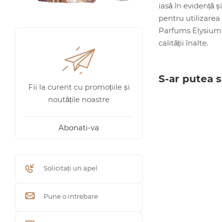
iasă în evidență ș
pentru utilizarea 
Parfums Elysium P
calității înalte.
S-ar putea s
Fii la curent cu promoțiile și
noutățile noastre
Abonati-va
Solicitați un apel
Pune o intrebare