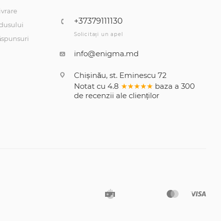
ivrare
+37379111130
dusului
Solicitați un apel
răspunsuri
info@enigma.md
Chișinău, st. Eminescu 72
Notat cu
4.8
★★★★★
baza a
300
de recenzii
ale clienților