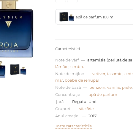
apă de parfum 100 ml
Caracteristici
Note de vârf
—
artemisia (periuță de sal
lămâie
,
cimbru
Note de mijloc
—
vetiver
,
iasomie
,
ced
măr
,
boabe de ienupăr
Note de bază
—
benzoin
,
vanilie
,
piele
Concentraţie
—
apă de parfum
Ţară
—
Regatul Unit
Grupuri
—
sticlărie
Anul creației
—
2017
Toate caracteristicile