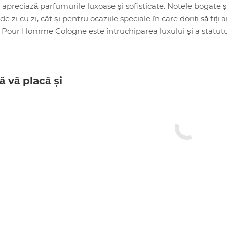
i apreciază parfumurile luxoase și sofisticate. Notele bogate ș
de zi cu zi, cât și pentru ocaziile speciale în care doriți să fiț
our Homme Cologne este întruchiparea luxului și a statutulu
ă vă placă și