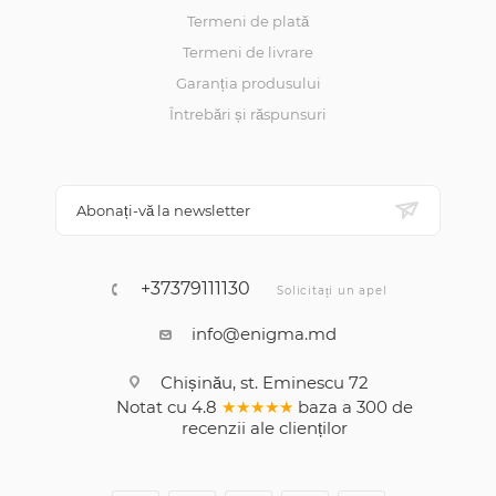
Termeni de plată
Termeni de livrare
Garanția produsului
Întrebări și răspunsuri
Abonați-vă la newsletter
+37379111130
Solicitați un apel
info@enigma.md
Chișinău, st. Eminescu 72
Notat cu
4.8
★★★★★
baza a
300
de
recenzii
ale clienților