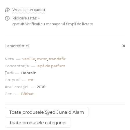
Vreau ca un cadou
0 de lei
Ridicare astăzi -
gratuit Verificați cu managerul timpii de livrare
Caracteristici
Note
—
vanilie
,
mosc
,
trandafir
Concentraţie
—
apă de parfum
Ţară
—
Bahrain
Grupuri
—
est
Anul creației
—
2018
Gen
—
Bărbat
Toate produsele Syed Junaid Alam
Toate produsele categoriei