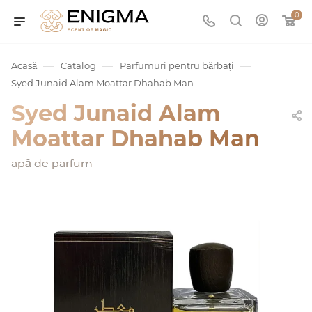
0
—
—
—
Acasă
Catalog
Parfumuri pentru bărbați
Syed Junaid Alam Moattar Dhahab Man
Syed Junaid Alam
Moattar Dhahab Man
apă de parfum
umurile
Service
ișă