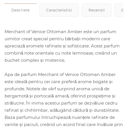
Descriere
Caracteristici
Recenzii
Cu
Merchant of Venice Ottoman Amber este un parfum
uimitor creat special pentru bărbații moderni care
apreciază aromele rafinate și sofisticate. Acest parfum
combină note orientale cu note lemnoase, creând un
buchet complex și misterios.
Apa de parfum Merchant of Venice Ottoman Amber
este ideală pentru cei care preferă arome bogate și
profunde. Notele de vârf surprind aroma unică de
bergamotă și portocală amară, oferind prospețime și
strălucire. În inima acestui parfum se dezvăluie cedru
rafinat și chihlimbar, adăugând căldură și durabilitate.
Baza parfumului întruchipează nuanțele rafinate de
vanilie și paciuli, creând un acord final care învăluie prin