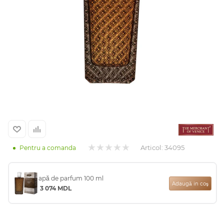
Arab
cadou
Articol:
34095
Pentru a comanda
apă de parfum 100 ml
ine vândute
Adaugă in coş
3 074
MDL
i