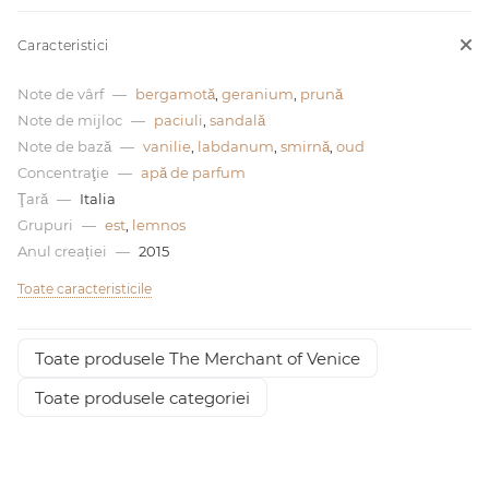
0 de lei
Caracteristici
Note de vârf
—
bergamotă
,
geranium
,
prună
Note de mijloc
—
paciuli
,
sandală
Note de bază
—
vanilie
,
labdanum
,
smirnă
,
oud
Concentraţie
—
apă de parfum
Ţară
—
Italia
Grupuri
—
est
,
lemnos
Anul creației
—
2015
Toate caracteristicile
Toate produsele The Merchant of Venice
Toate produsele categoriei