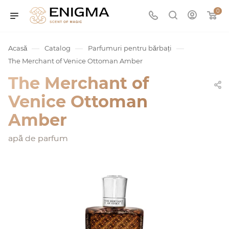
0
—
—
—
Acasă
Catalog
Parfumuri pentru bărbați
The Merchant of Venice Ottoman Amber
The Merchant of
Venice Ottoman
Amber
apă de parfum
umurile
Service
ișă