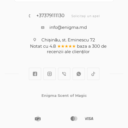
+37379111130
Solicitați un apel
info@enigma.md
Chișinău, st. Eminescu 72
Notat cu
4.8
★★★★★
baza a
300
de
recenzii
ale clienților
Enigma Scent of Magic