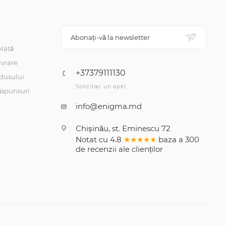
Abonați-vă la newsletter
lată
ivrare
+37379111130
dusului
Solicitați un apel
răspunsuri
info@enigma.md
Chișinău, st. Eminescu 72
Notat cu
4.8
★★★★★
baza a
300
de recenzii
ale clienților