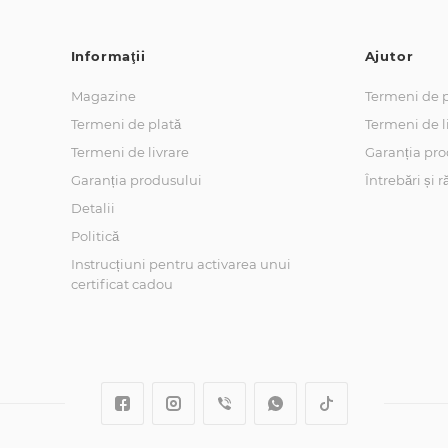
Informaţii
Ajutor
Magazine
Termeni de p
Termeni de plată
Termeni de l
Termeni de livrare
Garanția pro
Garanția produsului
Întrebări și 
Detalii
Politică
Instrucțiuni pentru activarea unui
certificat cadou