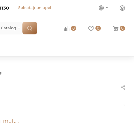
1130
Solicitați un apel
Catalog
0
0
0
s
 mult...