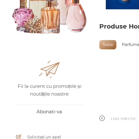
Produse Hor
Toate
Parfume
Fii la curent cu promoțiile și
noutățile noastre
Abonati-va
Lista mărcilor
Solicitați un apel