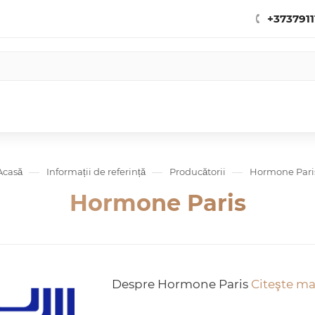
+3737911
—
—
—
Acasă
Informații de referință
Producătorii
Hormone Pari
Hormone Paris
Despre Hormone Paris
Citeşte mai