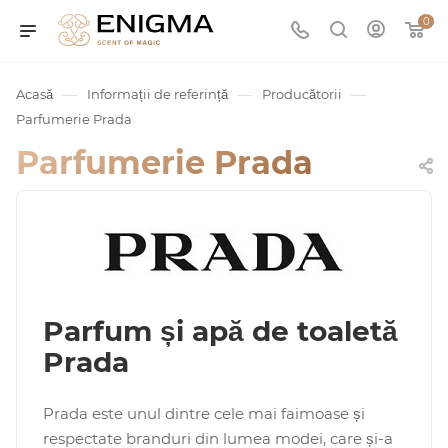
0
—
—
—
Acasă
Informații de referință
Producătorii
Parfumerie Prada
Parfumerie Prada
umurile
Parfum și apă de toaletă
Service
Prada
Prada este unul dintre cele mai faimoase și
ișă
respectate branduri din lumea modei, care și-a