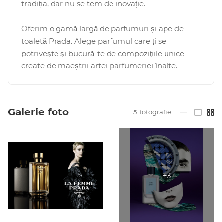
tradiția, dar nu se tem de inovație.
Oferim o gamă largă de parfumuri și ape de
toaletă Prada. Alege parfumul care ți se
potrivește și bucură-te de compozițiile unice
create de maeștrii artei parfumeriei înalte.
Galerie foto
5
fotografie
—