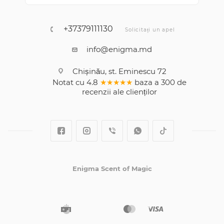
+37379111130
Solicitați un apel
info@enigma.md
Chișinău, st. Eminescu 72
Notat cu
4.8
★★★★★
baza a
300
de
recenzii
ale clienților
Enigma Scent of Magic