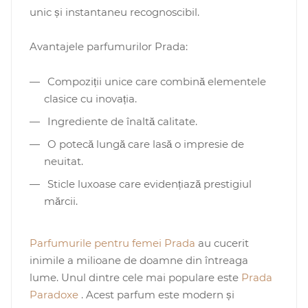
unic și instantaneu recognoscibil.
0 de lei
Avantajele parfumurilor Prada:
Compoziții unice care combină elementele
clasice cu inovația.
Ingrediente de înaltă calitate.
O potecă lungă care lasă o impresie de
neuitat.
Sticle luxoase care evidențiază prestigiul
mărcii.
Parfumurile pentru femei Prada
au cucerit
inimile a milioane de doamne din întreaga
lume. Unul dintre cele mai populare este
Prada
Paradoxe
. Acest parfum este modern și