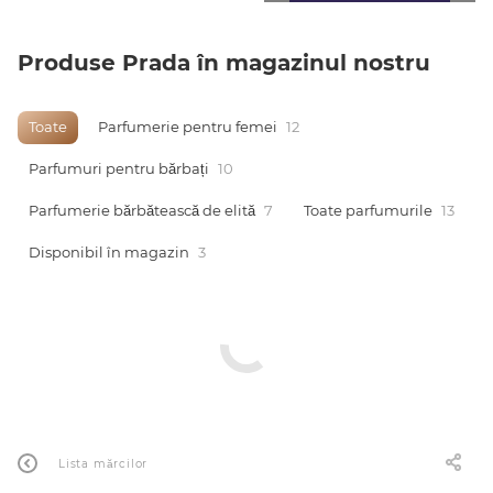
Produse Prada în magazinul nostru
Toate
Parfumerie pentru femei
12
Parfumuri pentru bărbați
10
Parfumerie bărbătească de elită
7
Toate parfumurile
13
Disponibil în magazin
3
Lista mărcilor