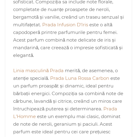
sofisticat. Compoziția sa include note florale,
completate de nuanțe proaspete de neroli,
bergamotă și vanilie, creând un traseu senzual și
multifațetat.
Prada Infusion D'Iris
este o altă
capodoperă printre parfumurile pentru femei.
Acest parfum combină note delicate de iris și
mandarină, care creează o impresie sofisticată și
elegantă.
Linia masculină Prada
merită, de asemenea, o
atenție specială.
Prada Luna Rossa Carbon
este
un parfum proaspăt și dinamic, ideal pentru
bărbații energici. Compoziția sa combină note de
cărbune, lavandă și citrice, creând un miros care
întruchipează puterea și determinarea.
Prada
L'Homme
este un exemplu mai clasic, dominat
de note de neroli, geranium și paciuli. Acest
parfum este ideal pentru cei care prețuiesc