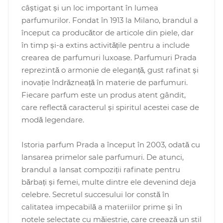
câștigat și un loc important în lumea
parfumurilor. Fondat în 1913 la Milano, brandul a
început ca producător de articole din piele, dar
în timp și-a extins activitățile pentru a include
Arab
crearea de parfumuri luxoase. Parfumuri Prada
reprezintă o armonie de eleganță, gust rafinat și
inovație îndrăzneață în materie de parfumuri.
Fiecare parfum este un produs atent gândit,
care reflectă caracterul și spiritul acestei case de
modă legendare.
Istoria parfum Prada a început în 2003, odată cu
cadou
lansarea primelor sale parfumuri. De atunci,
brandul a lansat compoziții rafinate pentru
ine vândute
bărbați și femei, multe dintre ele devenind deja
celebre. Secretul succesului lor constă în
calitatea impecabilă a materiilor prime și în
i
notele selectate cu măiestrie, care creează un stil