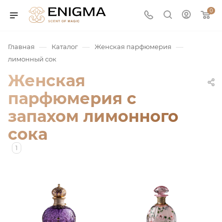
0
—
—
—
Главная
Каталог
Женская парфюмерия
лимонный сок
Женская
парфюмерия с
запахом лимонного
сока
юмерия
1
Service
ая / Нишевая