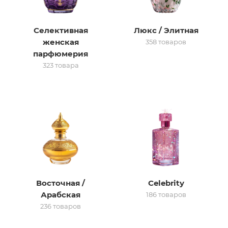
итная
Селективная
Люкс / Элитная
женская
358 товаров
 / Арабская
парфюмерия
323 товара
ый сертификат
даж
Восточная /
Celebrity
Арабская
186 товаров
236 товаров