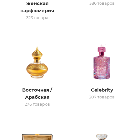
женская
386 товаров
парфюмерия
итная
323 товара
 / Арабская
Восточная /
Celebrity
ый сертификат
Арабская
207 товаров
276 товаров
даж