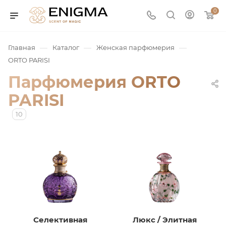
0
—
—
—
Главная
Каталог
Женская парфюмерия
ORTO PARISI
Парфюмерия ORTO
PARISI
10
юмерия
Service
ая / Нишевая
Селективная
Люкс / Элитная