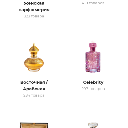
женская
419 товаров
парфюмерия
итная
323 товара
 / Арабская
Восточная /
Celebrity
ый сертификат
Арабская
207 товаров
284 товара
даж