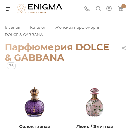
0
—
—
—
Главная
Каталог
Женская парфюмерия
DOLCE & GABBANA
Парфюмерия DOLCE
& GABBANA
76
юмерия
Service
ая / Нишевая
Селективная
Люкс / Элитная