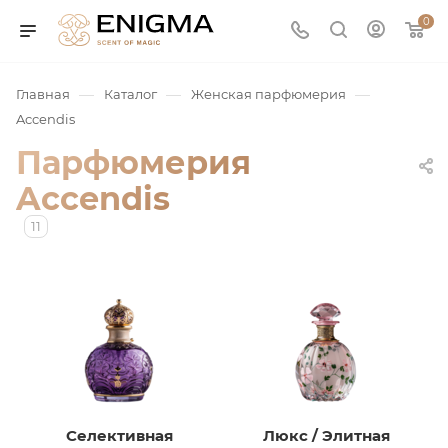
0
—
—
—
Главная
Каталог
Женская парфюмерия
Accendis
Парфюмерия
Accendis
11
юмерия
Service
ая / Нишевая
Селективная
Люкс / Элитная