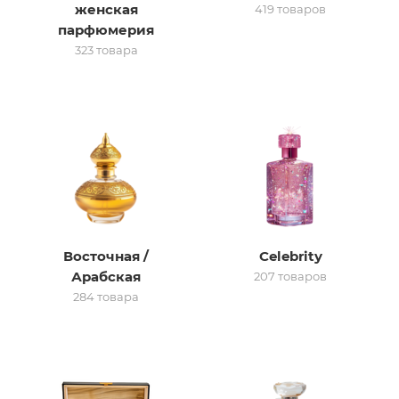
женская
419 товаров
парфюмерия
итная
323 товара
 / Арабская
Восточная /
Celebrity
ый сертификат
Арабская
207 товаров
284 товара
даж