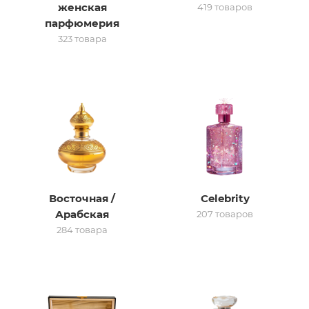
женская
419 товаров
парфюмерия
итная
323 товара
 / Арабская
Восточная /
Celebrity
ый сертификат
Арабская
207 товаров
284 товара
даж