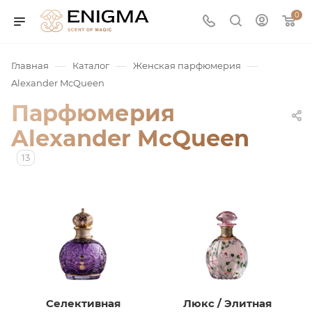
0
—
—
—
Главная
Каталог
Женская парфюмерия
Alexander McQueen
Парфюмерия
Alexander McQueen
13
юмерия
Service
ая / Нишевая
Селективная
Люкс / Элитная