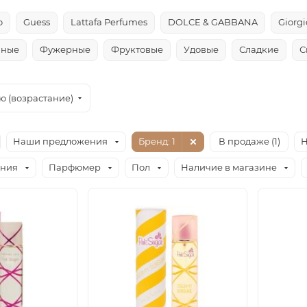
o
Guess
Lattafa Perfumes
DOLCE & GABBANA
Giorg
чные
Фужерные
Фруктовые
Удовые
Сладкие
С
ю (возрастание)
Наши предложения
Бренд
: 1
В продаже (
1
)
Н
ания
Парфюмер
Пол
Наличие в магазине