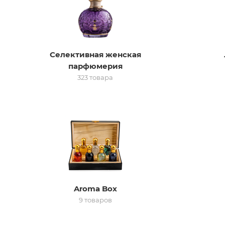
Селективная женская
парфюмерия
323 товара
Aroma Box
9 товаров