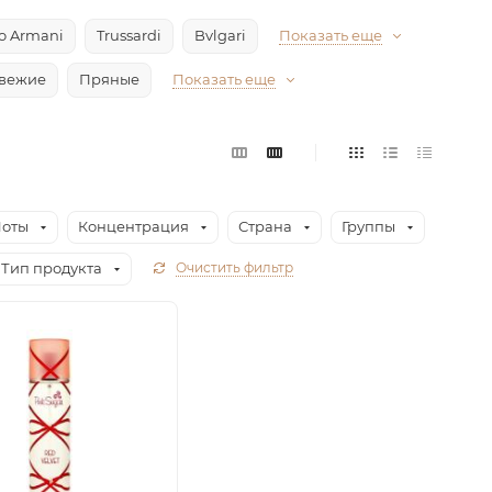
io Armani
Trussardi
Bvlgari
Показать еще
вежие
Пряные
Показать еще
оты
Концентрация
Страна
Группы
Тип продукта
Очистить фильтр