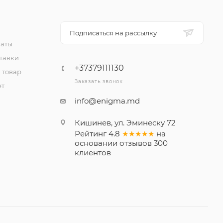
Подписаться на рассылку
латы
тавки
+37379111130
 товар
Заказать звонок
ет
info@enigma.md
Кишинев, ул. Эминеску 72
Рейтинг
4.8
★★★★★
на
основании
отзывов
300
клиентов