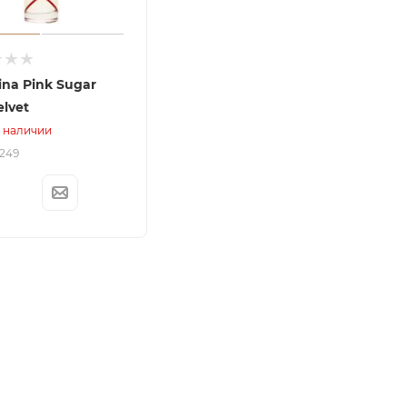
ina Pink Sugar
elvet
в наличии
6249