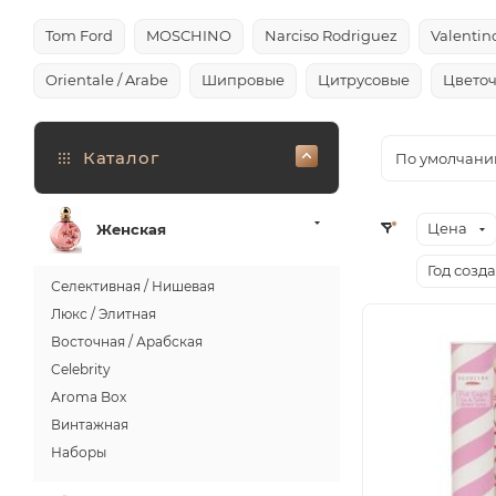
Tom Ford
MOSCHINO
Narciso Rodriguez
Valentin
Orientale / Arabe
Шипровые
Цитрусовые
Цвето
Каталог
По умолчани
Цена
Женская
Год созд
Селективная / Нишевая
Люкс / Элитная
Восточная / Арабская
Celebrity
Aroma Box
Винтажная
Наборы