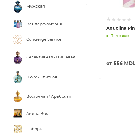
Мужская
Вся парфюмерия
Aquolina Pi
Под заказ
Concierge Service
Селективная / Нишевая
от
556 MD
Люкс / Элитная
Восточная / Арабская
Aroma Box
Наборы