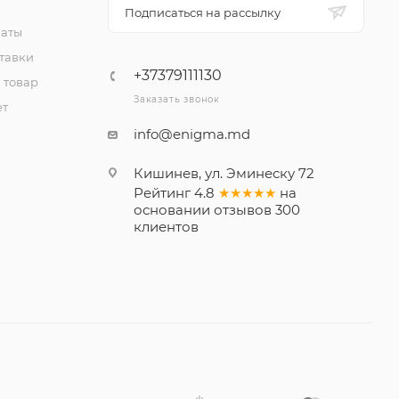
Подписаться на рассылку
латы
тавки
+37379111130
 товар
Заказать звонок
ет
info@enigma.md
Кишинев, ул. Эминеску 72
Рейтинг
4.8
★★★★★
на
основании
отзывов
300
клиентов