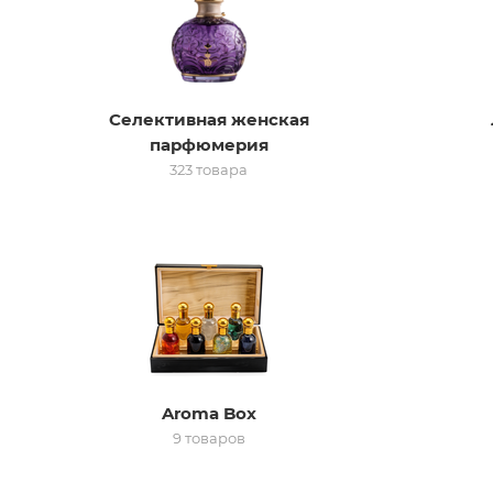
Селективная женская
парфюмерия
323 товара
Aroma Box
9 товаров