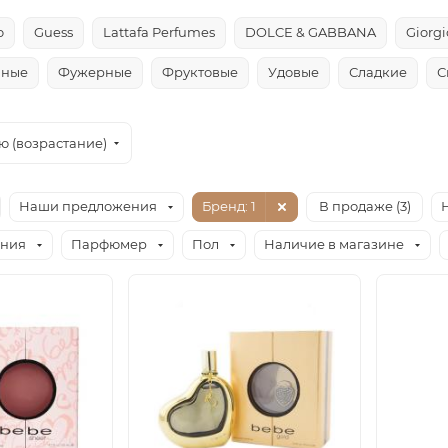
o
Guess
Lattafa Perfumes
DOLCE & GABBANA
Giorg
чные
Фужерные
Фруктовые
Удовые
Сладкие
С
ю (возрастание)
Наши предложения
Бренд
: 1
В продаже (
3
)
ания
Парфюмер
Пол
Наличие в магазине