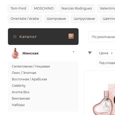
Tom Ford
MOSCHINO
Narciso Rodriguez
Valentin
Orientale / Arabe
Шипровые
Цитрусовые
Цвето
Каталог
По умолчани
Цена
Женская
Год созд
Селективная / Нишевая
Люкс / Элитная
Восточная / Арабская
Celebrity
Aroma Box
Винтажная
Наборы