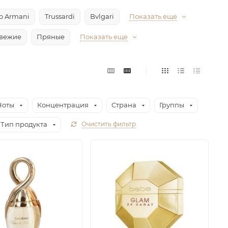
io Armani
Trussardi
Bvlgari
Показать еще
вежие
Пряные
Показать еще
Ноты
Концентрация
Страна
Группы
Тип продукта
Очистить фильтр