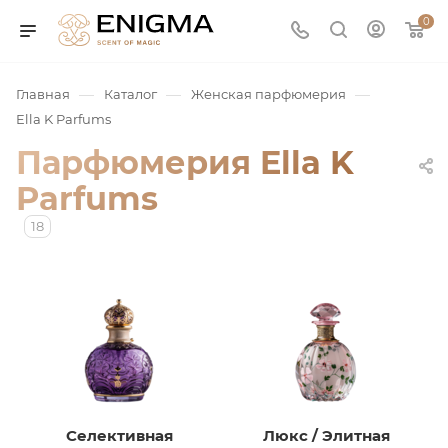
0
—
—
—
Главная
Каталог
Женская парфюмерия
Ella K Parfums
Парфюмерия Ella K
Parfums
18
юмерия
Service
ая / Нишевая
Селективная
Люкс / Элитная