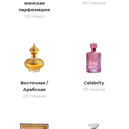
женская
360 товаров
парфюмерия
итная
323 товара
 / Арабская
Восточная /
Celebrity
ый сертификат
Арабская
195 товаров
235 товаров
даж