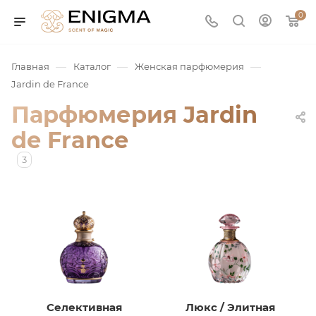
0
—
—
—
Главная
Каталог
Женская парфюмерия
Jardin de France
Парфюмерия Jardin
de France
3
юмерия
Service
ая / Нишевая
Селективная
Люкс / Элитная