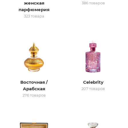
женская
386 товаров
парфюмерия
итная
323 товара
 / Арабская
Восточная /
Celebrity
ый сертификат
Арабская
207 товаров
276 товаров
даж