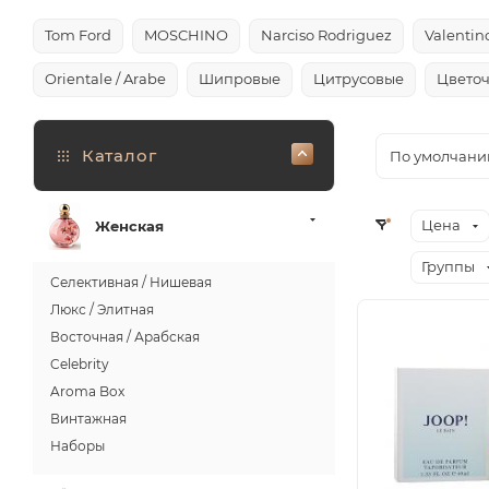
Tom Ford
MOSCHINO
Narciso Rodriguez
Valentin
Orientale / Arabe
Шипровые
Цитрусовые
Цвето
Каталог
По умолчани
Цена
Женская
Группы
Селективная / Нишевая
Люкс / Элитная
Восточная / Арабская
Celebrity
Aroma Box
Винтажная
Наборы