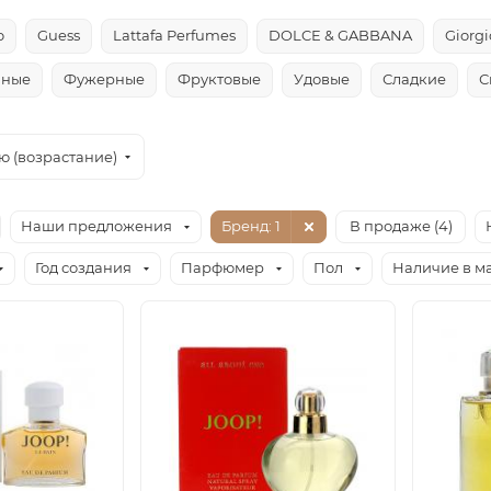
o
Guess
Lattafa Perfumes
DOLCE & GABBANA
Giorg
чные
Фужерные
Фруктовые
Удовые
Сладкие
С
ю (возрастание)
Наши предложения
Бренд
: 1
В продаже (
4
)
Год создания
Парфюмер
Пол
Наличие в м