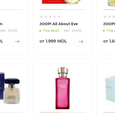
in
JOOP! All About Eve
JOOP!
Арт.: 24435
Арт.: 24436
Под заказ
Под 
DL
от
1.999 MDL
от
1.