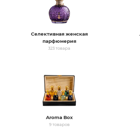
Селективная женская
парфюмерия
323 товара
Aroma Box
9 товаров