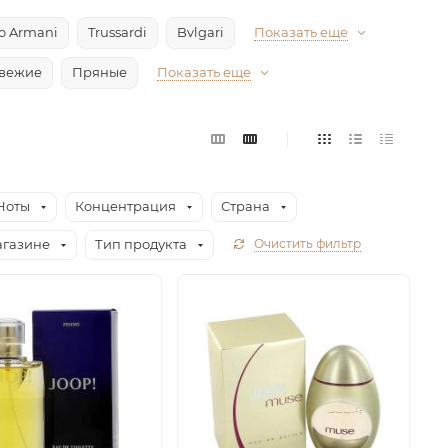
io Armani
Trussardi
Bvlgari
Показать еще
вежие
Пряные
Показать еще
Ноты
Концентрация
Страна
агазине
Тип продукта
Очистить фильтр