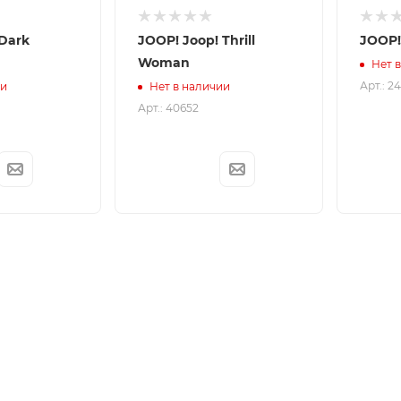
 Dark
JOOP! Joop! Thrill
JOOP!
Woman
Нет 
Арт.: 2
ии
Нет в наличии
Арт.: 40652