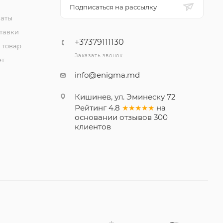
Подписаться на рассылку
латы
тавки
+37379111130
 товар
Заказать звонок
ет
info@enigma.md
Кишинев, ул. Эминеску 72
Рейтинг
4.8
★★★★★
на
основании
отзывов
300
клиентов