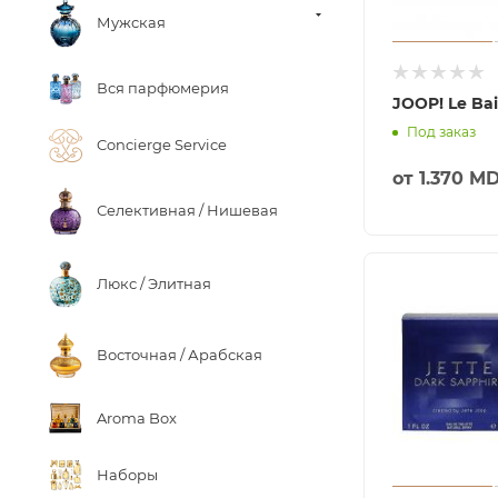
Мужская
Вся парфюмерия
JOOP! Le Ba
Под заказ
Concierge Service
от
1.370 M
Селективная / Нишевая
Люкс / Элитная
Восточная / Арабская
Aroma Box
Наборы