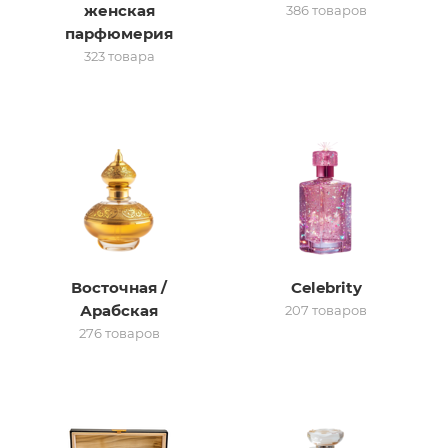
женская
386 товаров
парфюмерия
итная
323 товара
 / Арабская
Восточная /
Celebrity
ый сертификат
Арабская
207 товаров
276 товаров
даж