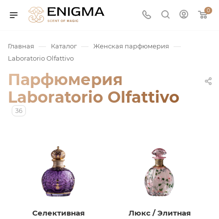
0
—
—
—
Главная
Каталог
Женская парфюмерия
Laboratorio Olfattivo
Парфюмерия
Laboratorio Olfattivo
36
юмерия
Service
ая / Нишевая
Селективная
Люкс / Элитная